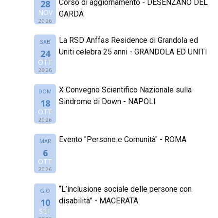
Corso di aggiornamento - DESENZANO DEL
28
NOV
GARDA
2026
La RSD Anffas Residence di Grandola ed
SAB
Uniti celebra 25 anni - GRANDOLA ED UNITI
24
OTT
2026
X Convegno Scientifico Nazionale sulla
DOM
Sindrome di Down - NAPOLI
18
OTT
2026
Evento "Persone e Comunità" - ROMA
MAR
6
OTT
2026
“L’inclusione sociale delle persone con
GIO
disabilità” - MACERATA
10
SET