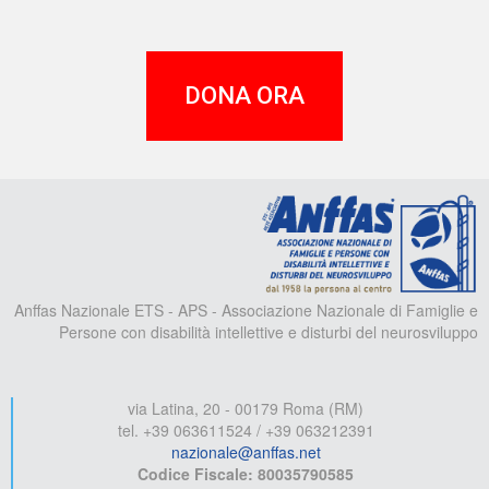
DONA ORA
A
Anffas Nazionale ETS - APS - Associazione Nazionale di Famiglie e
Persone con disabilità intellettive e disturbi del neurosviluppo
via Latina, 20 - 00179 Roma (RM)
tel. +39 063611524 / +39 063212391
nazionale@anffas.net
Codice Fiscale: 80035790585