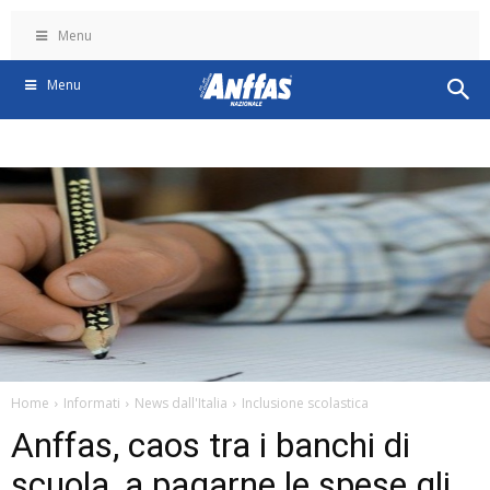
Menu
Menu
Home
Informati
News dall'Italia
Inclusione scolastica
Anffas, caos tra i banchi di
scuola, a pagarne le spese gli