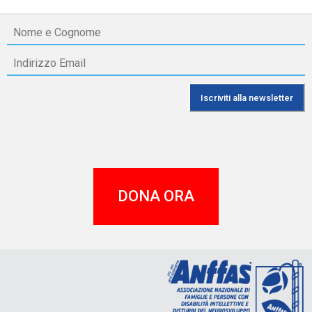
DONA ORA
A