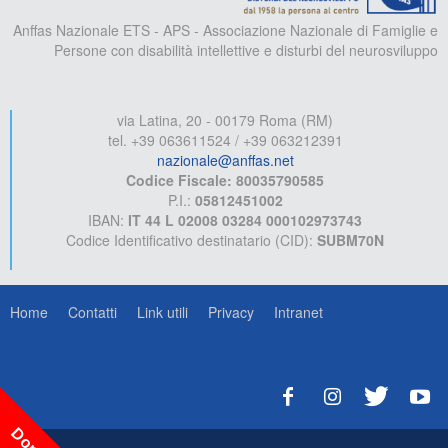
Anffas Nazionale ETS - APS - Associazione Nazionale di Famiglie e
Persone con disabilità intellettive e disturbi del neurosviluppo
via Latina, 20 - 00179 Roma (RM)
tel. +39 063611524 / +39 063212391
nazionale@anffas.net
Codice Fiscale: 80035790585
P.I.:
05812451002
IBAN:
IT 44 L 02008 03284 000102973743
Codice Identificativo destinatario (CID):
SUBM70N
Home
Contatti
Link utili
Privacy
Intranet