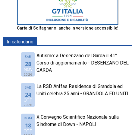
Carta di Solfagnano: anche in versione accessibile!
In calendario
Autismo: a Desenzano del Garda il 41°
SAB
Corso di aggiornamento - DESENZANO DEL
28
NOV
GARDA
2026
La RSD Anffas Residence di Grandola ed
SAB
Uniti celebra 25 anni - GRANDOLA ED UNITI
24
OTT
2026
X Convegno Scientifico Nazionale sulla
DOM
Sindrome di Down - NAPOLI
18
OTT