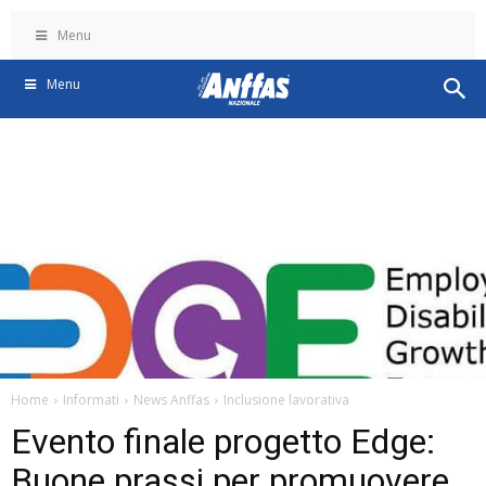
Menu
Menu
Home
Informati
News Anffas
Inclusione lavorativa
Evento finale progetto Edge:
Buone prassi per promuovere