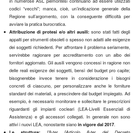
in numerose ASL piemontesi continuano ad essere utilizzati
codici “vecchi”; manca, cioè, un’indicazione generale della
Regione sull’argomento, con la conseguente difficoltà per
avviare la pratica burocratica.
Attribuzione di protesi e/o altri ausili
:
sono stati fatti degli
appalti per strumenti obsoleti o spesso non adatti alle esigenze
dei soggetti richiedenti. Per affrontare il problema seriamente,
servirebbe ragionare per accreditamento con un albo dei
fornitori aggiornato. Gli ausili vengono concessi in ragione non
delle reali esigenze dei soggetti, bensì del budget pro capite;
bisognerebbe invece tenere in considerazione i bisogni
concreti di ciascuno, per personalizzare anche le forniture
standard dei materiali, a prescindere dal budget impiegato. Ad
esempio, è necessario monitorare e sollecitare le prescrizioni
riguardanti gli impianti cocleari (LEA-Livelli Essenziali di
Assistenza) e gli accessori collegati. In generale non sono
attivi i nuovi LEA, nonostante siano
in vigore dal 2017
.
Le strutture
:
l’8-ter
[Articolo 8-ter del Decreto