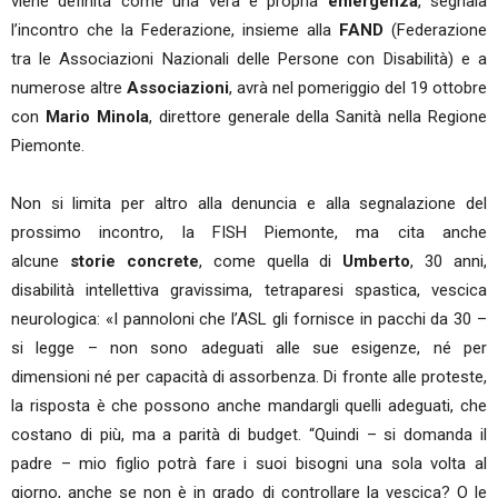
viene definita come una vera e propria
emergenza
, segnala
l’incontro che la Federazione, insieme alla
FAND
(Federazione
tra le Associazioni Nazionali delle Persone con Disabilità) e a
numerose altre
Associazioni
, avrà nel pomeriggio del 19 ottobre
con
Mario Minola
, direttore generale della Sanità nella Regione
Piemonte.
Non si limita per altro alla denuncia e alla segnalazione del
prossimo incontro, la FISH Piemonte, ma cita anche
alcune
storie concrete
, come quella di
Umberto
, 30 anni,
disabilità intellettiva gravissima, tetraparesi spastica, vescica
neurologica: «I pannoloni che l’ASL gli fornisce in pacchi da 30 –
si legge – non sono adeguati alle sue esigenze, né per
dimensioni né per capacità di assorbenza. Di fronte alle proteste,
la risposta è che possono anche mandargli quelli adeguati, che
costano di più, ma a parità di budget. “Quindi – si domanda il
padre – mio figlio potrà fare i suoi bisogni una sola volta al
giorno, anche se non è in grado di controllare la vescica? O le