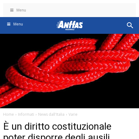
Menu
Menu
Home
Informati
News dall'Italia
Varie
È un diritto costituzionale
poter disporre degli ausili