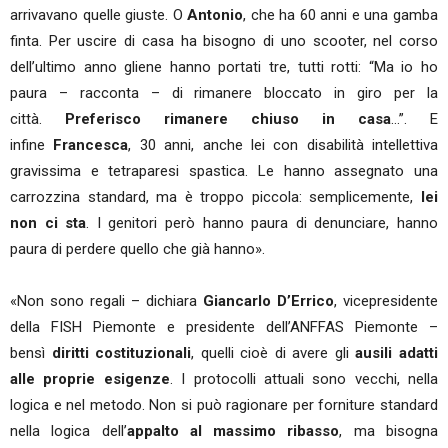
arrivavano quelle giuste. O
Antonio
, che ha 60 anni e una gamba
finta. Per uscire di casa ha bisogno di uno scooter, nel corso
dell’ultimo anno gliene hanno portati tre, tutti rotti: “Ma io ho
paura – racconta – di rimanere bloccato in giro per la
città.
Preferisco rimanere chiuso in casa
…”. E
infine
Francesca
, 30 anni, anche lei con disabilità intellettiva
gravissima e tetraparesi spastica. Le hanno assegnato una
carrozzina standard, ma è troppo piccola: semplicemente,
lei
non ci sta
. I genitori però hanno paura di denunciare, hanno
paura di perdere quello che già hanno».
«Non sono regali – dichiara
Giancarlo D’Errico
, vicepresidente
della FISH Piemonte e presidente dell’ANFFAS Piemonte –
bensì
diritti costituzionali
, quelli cioè di avere gli
ausili adatti
alle proprie esigenze
. I protocolli attuali sono vecchi, nella
logica e nel metodo. Non si può ragionare per forniture standard
nella logica dell’
appalto al massimo ribasso
, ma bisogna