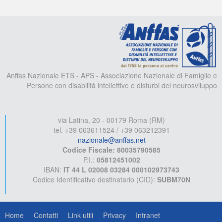
A
Anffas Nazionale ETS - APS - Associazione Nazionale di Famiglie e
Persone con disabilità intellettive e disturbi del neurosviluppo
via Latina, 20 - 00179 Roma (RM)
tel. +39 063611524 / +39 063212391
nazionale@anffas.net
Codice Fiscale: 80035790585
P.I.:
05812451002
IBAN:
IT 44 L 02008 03284 000102973743
Codice Identificativo destinatario (CID):
SUBM70N
Home
Contatti
Link utili
Privacy
Intranet