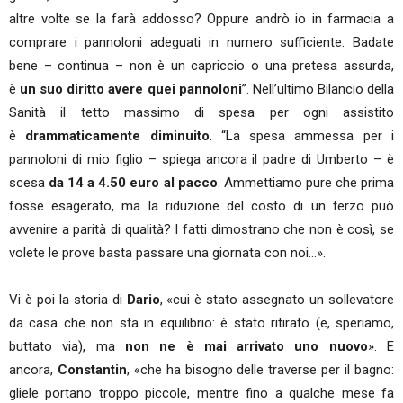
altre volte se la farà addosso? Oppure andrò io in farmacia a
comprare i pannoloni adeguati in numero sufficiente. Badate
bene – continua – non è un capriccio o una pretesa assurda,
è
un suo diritto avere quei pannoloni
”. Nell’ultimo Bilancio della
Sanità il tetto massimo di spesa per ogni assistito
è
drammaticamente diminuito
. “La spesa ammessa per i
pannoloni di mio figlio – spiega ancora il padre di Umberto – è
scesa
da 14 a 4.50 euro al pacco
. Ammettiamo pure che prima
fosse esagerato, ma la riduzione del costo di un terzo può
avvenire a parità di qualità? I fatti dimostrano che non è così, se
volete le prove basta passare una giornata con noi…».
Vi è poi la storia di
Dario
, «cui è stato assegnato un sollevatore
da casa che non sta in equilibrio: è stato ritirato (e, speriamo,
buttato via), ma
non ne è mai arrivato uno nuovo
». E
ancora,
Constantin
, «che ha bisogno delle traverse per il bagno:
gliele portano troppo piccole, mentre fino a qualche mese fa