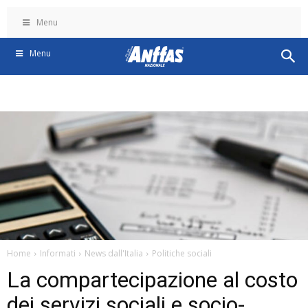
Menu
Menu
Home
Informati
News dall'Italia
Politiche sociali
La compartecipazione al costo
dei servizi sociali e socio-