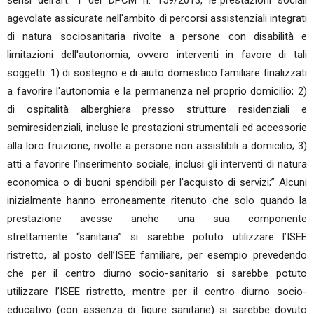
sensi dell’art. 1 del DPCM n. 159/2013, le“prestazioni sociali
agevolate assicurate nell'ambito di percorsi assistenziali integrati
di natura sociosanitaria rivolte a persone con disabilità e
limitazioni dell'autonomia, ovvero interventi in favore di tali
soggetti: 1) di sostegno e di aiuto domestico familiare finalizzati
a favorire l'autonomia e la permanenza nel proprio domicilio; 2)
di ospitalità alberghiera presso strutture residenziali e
semiresidenziali, incluse le prestazioni strumentali ed accessorie
alla loro fruizione, rivolte a persone non assistibili a domicilio; 3)
atti a favorire l'inserimento sociale, inclusi gli interventi di natura
economica o di buoni spendibili per l'acquisto di servizi;” Alcuni
inizialmente hanno erroneamente ritenuto che solo quando la
prestazione avesse anche una sua componente
strettamente “sanitaria” si sarebbe potuto utilizzare l’ISEE
ristretto, al posto dell’ISEE familiare, per esempio prevedendo
che per il centro diurno socio-sanitario si sarebbe potuto
utilizzare l’ISEE ristretto, mentre per il centro diurno socio-
educativo (con assenza di figure sanitarie) si sarebbe dovuto