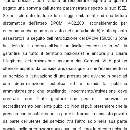
“quota sociale”, con facoltà di recuperare rispetto a quanto
pagato una somma dall’utente parametrata rispetto al suo ISEE.
Se poi tale dato testuale lo si legge unitamente ad una lettura
sistematica dell’intero DPCM 14.02.2001 (considerando per
esempio anche quanto previsto nel suo articolo 5) e all’impianto
assestatosi a seguito dell’introduzione del DPCM 159/2013 (che
ha definito il ricorso all’Isee un livello essenziale in sé da
garantire su tutto il territorio nazionale) è ancora più chiara
l’illegittima determinazione assunta dai Comuni. Vi è poi un
ulteriore aspetto da considerare, ossia quello che l’inserimento in
un servizio o l’attivazione di una prestazione avviene in base ad
una determinazione pubblica ed è quindi la pubblica
amministrazione che stabilendo l’inserimento/attivazione deve
contrarre con l’ente gestore che gestire il servizio in
accreditamento per l’ente pubblico. Non si può pretendere che la
presa in carico pubblica poi in parte si tramuti in acquisto privato
da parte dell’utente del servizio (tra l’altro solo nella sua parte
sociale, nelle prestazioni socio-sanitarie) e poi lo stesso richieda