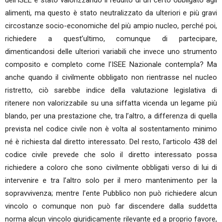
dell’ISEE è stato valorizzando il reddito di un certo obbligato agli
alimenti, ma questo è stato neutralizzato da ulteriori e più gravi
circostanze socio-economiche del più ampio nucleo, perché poi,
richiedere a quest’ultimo, comunque di partecipare,
dimenticandosi delle ulteriori variabili che invece uno strumento
composito e completo come l’ISEE Nazionale contempla? Ma
anche quando il civilmente obbligato non rientrasse nel nucleo
ristretto, ciò sarebbe indice della valutazione legislativa di
ritenere non valorizzabile su una siffatta vicenda un legame più
blando, per una prestazione che, tra l’altro, a differenza di quella
prevista nel codice civile non è volta al sostentamento minimo
né è richiesta dal diretto interessato. Del resto, l’articolo 438 del
codice civile prevede che solo il diretto interessato possa
richiedere a coloro che sono civilmente obbligati verso di lui di
intervenire e tra l’altro solo per il mero mantenimento per la
sopravvivenza; mentre l’ente Pubblico non può richiedere alcun
vincolo o comunque non può far discendere dalla suddetta
norma alcun vincolo giuridicamente rilevante ed a proprio favore,