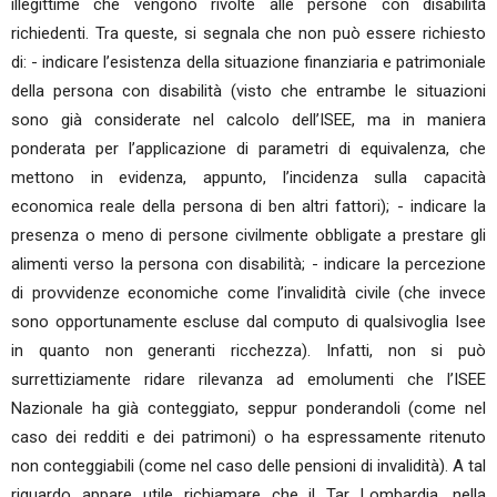
illegittime che vengono rivolte alle persone con disabilità
richiedenti. Tra queste, si segnala che non può essere richiesto
di: - indicare l’esistenza della situazione finanziaria e patrimoniale
della persona con disabilità (visto che entrambe le situazioni
sono già considerate nel calcolo dell’ISEE, ma in maniera
ponderata per l’applicazione di parametri di equivalenza, che
mettono in evidenza, appunto, l’incidenza sulla capacità
economica reale della persona di ben altri fattori); - indicare la
presenza o meno di persone civilmente obbligate a prestare gli
alimenti verso la persona con disabilità; - indicare la percezione
di provvidenze economiche come l’invalidità civile (che invece
sono opportunamente escluse dal computo di qualsivoglia Isee
in quanto non generanti ricchezza). Infatti, non si può
surrettiziamente ridare rilevanza ad emolumenti che l’ISEE
Nazionale ha già conteggiato, seppur ponderandoli (come nel
caso dei redditi e dei patrimoni) o ha espressamente ritenuto
non conteggiabili (come nel caso delle pensioni di invalidità). A tal
riguardo appare utile richiamare che il Tar Lombardia, nella