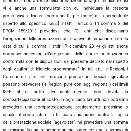
rispetto al costo totale della prestazione data [n.b. in alcuni casi
vi è anche una formuletta con cui individuare la crescita
progressiva e lineare (non a scatti, per fasce) della percentuale
rispetto allo specifico ISEE.] Infatti, l’articolo 14 comma 2 del
DPCM 159/2013 prevedeva che “Gli enti che disciplinano
l'erogazione delle prestazioni sociali agevolate emanano entro la
data di cui al comma 1 (ndr 17 dicembre 2014) gli atti anche
normativi necessari all'erogazione delle nuove prestazioni in
conformità con le disposizioni del presente decreto nel rispetto
degli equilibri di bilancio programmati.” In tali atti, le Regioni, i
Comuni ed altri enti eroganti prestazioni sociali agevolate
possono prevedere (le Regioni pure con leggi regionali) dei limiti
ISEE al di sotto dei quali ritenere non dovuta la
compartecipazione al costo. In ogni caso tali atti non potranno
prevedere una compartecipazione praticamente prossima o
uguale al costo intero, in tal caso andandosi contro la logica
della prestazione sociale “agevolata”, né prevedere una somma
pur minima da pagare sempre anche in presenza, per esempio, di