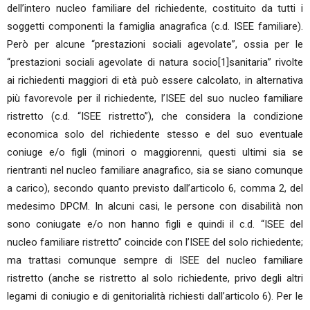
dell’intero nucleo familiare del richiedente, costituito da tutti i
soggetti componenti la famiglia anagrafica (c.d. ISEE familiare).
Però per alcune “prestazioni sociali agevolate”, ossia per le
“prestazioni sociali agevolate di natura socio[1]sanitaria” rivolte
ai richiedenti maggiori di età può essere calcolato, in alternativa
più favorevole per il richiedente, l’ISEE del suo nucleo familiare
ristretto (c.d. “ISEE ristretto”), che considera la condizione
economica solo del richiedente stesso e del suo eventuale
coniuge e/o figli (minori o maggiorenni, questi ultimi sia se
rientranti nel nucleo familiare anagrafico, sia se siano comunque
a carico), secondo quanto previsto dall’articolo 6, comma 2, del
medesimo DPCM. In alcuni casi, le persone con disabilità non
sono coniugate e/o non hanno figli e quindi il c.d. “ISEE del
nucleo familiare ristretto” coincide con l’ISEE del solo richiedente;
ma trattasi comunque sempre di ISEE del nucleo familiare
ristretto (anche se ristretto al solo richiedente, privo degli altri
legami di coniugio e di genitorialità richiesti dall’articolo 6). Per le