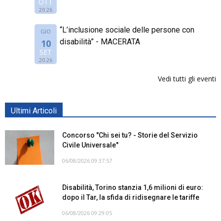
OTT
2026
“L’inclusione sociale delle persone con
GIO
disabilità” - MACERATA
10
SET
2026
Vedi tutti gli eventi
Ultimi Articoli
Concorso "Chi sei tu? - Storie del Servizio
Civile Universale"
06/08/2026 09:37:57
Disabilità, Torino stanzia 1,6 milioni di euro:
dopo il Tar, la sfida di ridisegnare le tariffe
06/08/2026 09:29:05