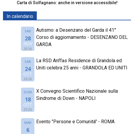
Carta di Solfagnano: anche in versione accessibile!
In calendario
Autismo: a Desenzano del Garda il 41°
SAB
Corso di aggiornamento - DESENZANO DEL
28
NOV
GARDA
2026
La RSD Anffas Residence di Grandola ed
SAB
Uniti celebra 25 anni - GRANDOLA ED UNITI
24
OTT
2026
X Convegno Scientifico Nazionale sulla
DOM
Sindrome di Down - NAPOLI
18
OTT
2026
Evento "Persone e Comunità" - ROMA
MAR
6