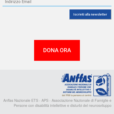
DONA ORA
A
Anffas Nazionale ETS - APS - Associazione Nazionale di Famiglie e
Persone con disabilità intellettive e disturbi del neurosviluppo