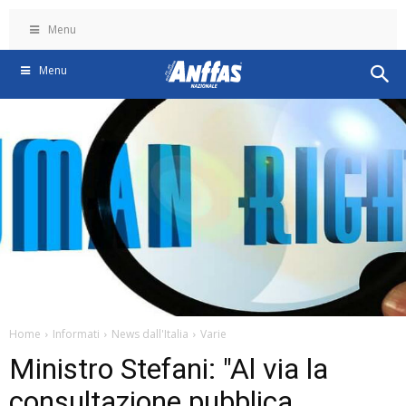
Menu
Menu
Home
Informati
News dall'Italia
Varie
Ministro Stefani: "Al via la
consultazione pubblica,