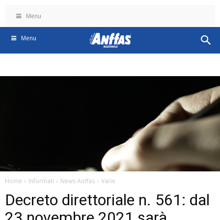
Menu
Menu
Home
Informati
News Anffas
Varie
Decreto direttoriale n. 561: dal
23 novembre 2021 sarà