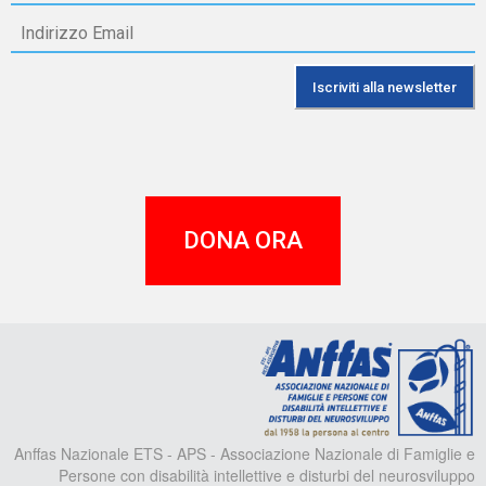
DONA ORA
A
Anffas Nazionale ETS - APS - Associazione Nazionale di Famiglie e
Persone con disabilità intellettive e disturbi del neurosviluppo