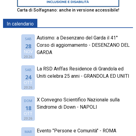
Carta di Solfagnano: anche in versione accessibile!
In calendario
Autismo: a Desenzano del Garda il 41°
SAB
Corso di aggiornamento - DESENZANO DEL
28
NOV
GARDA
2026
La RSD Anffas Residence di Grandola ed
SAB
Uniti celebra 25 anni - GRANDOLA ED UNITI
24
OTT
2026
X Convegno Scientifico Nazionale sulla
DOM
Sindrome di Down - NAPOLI
18
OTT
2026
Evento "Persone e Comunità" - ROMA
MAR