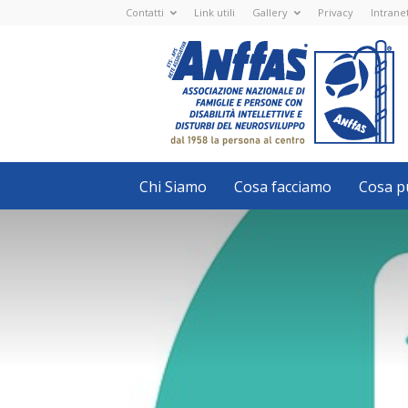
Contatti
Link utili
Gallery
Privacy
Intrane
Anffas
Nazionale
ETS
-
APS
-
Associazione
Nazionale
di
Famiglie
e
Persone
con
Chi Siamo
Cosa facciamo
Cosa pu
disabilità
intellettive
e
disturbi
del
neurosviluppo