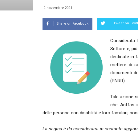
2 novembre 2021
Tweet on Twit
Share on Facebook
Considerata l
Settore e, più
destinate in 
mettere di se
documenti di 
(PNRR).
Tale azione s
che Anffas in
delle persone con disabilità e loro familiari, nonc
La pagina è da considerarsi in costante aggio