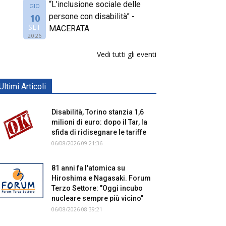
“L’inclusione sociale delle
GIO
persone con disabilità” -
10
SET
MACERATA
2026
Vedi tutti gli eventi
Ultimi Articoli
Disabilità, Torino stanzia 1,6
milioni di euro: dopo il Tar, la
sfida di ridisegnare le tariffe
06/08/2026 09:21:36
81 anni fa l'atomica su
Hiroshima e Nagasaki. Forum
Terzo Settore: "Oggi incubo
nucleare sempre più vicino"
06/08/2026 08:39:21