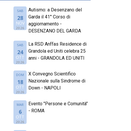
Autismo: a Desenzano del
SAB
Garda il 41° Corso di
28
NOV
aggiornamento -
2026
DESENZANO DEL GARDA
La RSD Anffas Residence di
SAB
Grandola ed Uniti celebra 25
24
OTT
anni - GRANDOLA ED UNITI
2026
X Convegno Scientifico
DOM
Nazionale sulla Sindrome di
18
OTT
Down - NAPOLI
2026
Evento "Persone e Comunità"
MAR
- ROMA
6
OTT
2026