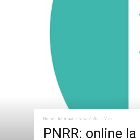
Home
Informati
News Anffas
Varie
PNRR: online la