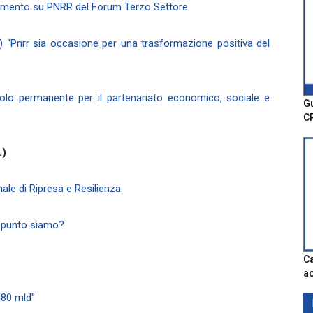
ndimento su PNRR del Forum Terzo Settore
) “Pnrr sia occasione per una trasformazione positiva del
olo permanente per il partenariato economico, sociale e
Gu
C
.)
ale di Ripresa e Resilienza
e punto siamo?
Ca
ac
,80 mld"