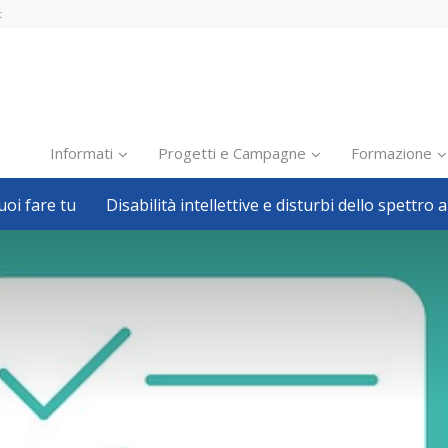
t
Informati
Progetti e Campagne
Formazione
oi fare tu
Disabilità intellettive e disturbi dello spettro a
Inclusione scolastica
Inclusione lavorativa
Notizie dalla FISH
Politiche sociali
Sport
Pillole
Formazione
Avvisi, bandi
Ricerca e Scienza
Welfare locale