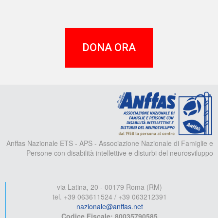
DONA ORA
A
Anffas Nazionale ETS - APS - Associazione Nazionale di Famiglie e
Persone con disabilità intellettive e disturbi del neurosviluppo
via Latina, 20 - 00179 Roma (RM)
tel. +39 063611524 / +39 063212391
nazionale@anffas.net
Codice Fiscale: 80035790585