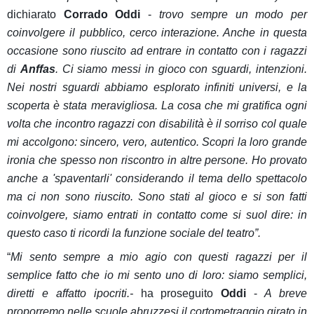
dichiarato
Corrado Oddi
-
trovo sempre un modo per
coinvolgere il pubblico, cerco interazione. Anche in questa
occasione sono riuscito ad entrare in contatto con i ragazzi
di
Anffas
. Ci siamo messi in gioco con sguardi, intenzioni.
Nei nostri sguardi abbiamo esplorato infiniti universi, e la
scoperta è stata meravigliosa. La cosa che mi gratifica ogni
volta che incontro ragazzi con disabilità è il sorriso col quale
mi accolgono: sincero, vero, autentico. Scopri la loro grande
ironia che spesso non riscontro in altre persone. Ho provato
anche a 'spaventarli' considerando il tema dello spettacolo
ma ci non sono riuscito. Sono stati al gioco e si son fatti
coinvolgere, siamo entrati in contatto come si suol dire: in
questo caso ti ricordi la funzione sociale del teatro”.
“
Mi sento sempre a mio agio con questi ragazzi per il
semplice fatto che io mi sento uno di loro: siamo semplici,
diretti e affatto ipocriti.-
ha proseguito
Oddi
-
A breve
proporremo nelle scuole abruzzesi il cortometraggio girato in