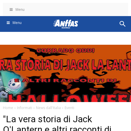
Menu
Menu
Home
Informati
News dall'Italia
Eventi
"La vera storia di Jack
O'Lantern e altri racconti di