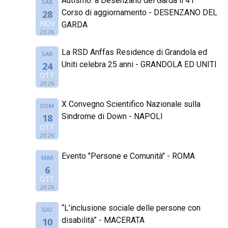
Autismo: a Desenzano del Garda il 41°
SAB
Corso di aggiornamento - DESENZANO DEL
28
NOV
GARDA
2026
La RSD Anffas Residence di Grandola ed
SAB
Uniti celebra 25 anni - GRANDOLA ED UNITI
24
OTT
2026
X Convegno Scientifico Nazionale sulla
DOM
Sindrome di Down - NAPOLI
18
OTT
2026
Evento "Persone e Comunità" - ROMA
MAR
6
OTT
2026
“L’inclusione sociale delle persone con
GIO
disabilità” - MACERATA
10