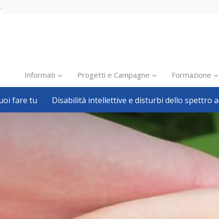
t
Informati
Progetti e Campagne
Formazione
oi fare tu
Disabilità intellettive e disturbi dello spettro a
Inclusione scolastica
Inclusione lavorativa
Notizie dalla FISH
Politiche sociali
Sport
Pillole
Formazione
Avvisi, bandi
Ricerca e Scienza
Welfare locale