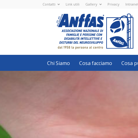
Contatti
Link utili
Gallery
Privacy
Intrane
Anffas
Nazionale
ETS
-
APS
-
Associazione
Nazionale
di
Famiglie
e
Persone
con
Chi Siamo
Cosa facciamo
Cosa pu
disabilità
intellettive
e
disturbi
del
neurosviluppo