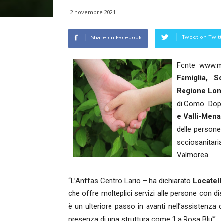
2 novembre 2021
Tweet on Twit
Share on Facebook
Fonte www.mi
Famiglia, S
Regione Lom
di Como. Dopo
e Valli-Mena
delle persone 
sociosanitari
Valmorea.
“L’Anffas Centro Lario – ha dichiarato
Locatel
che offre molteplici servizi alle persone con dis
è un ulteriore passo in avanti nell’assistenza
presenza di una struttura come ‘La Rosa Blu'”.