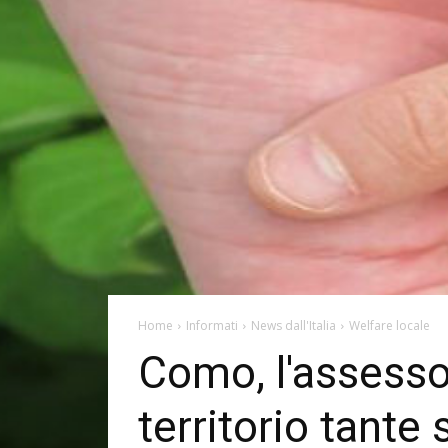
Home
Informati
News dall'Italia
Welfare locale
Como, l'assessor
territorio tante