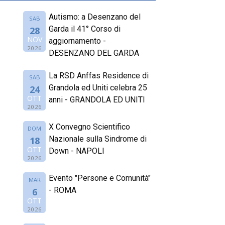
Autismo: a Desenzano del
SAB
Garda il 41° Corso di
28
NOV
aggiornamento -
2026
DESENZANO DEL GARDA
La RSD Anffas Residence di
SAB
Grandola ed Uniti celebra 25
24
OTT
anni - GRANDOLA ED UNITI
2026
X Convegno Scientifico
DOM
Nazionale sulla Sindrome di
18
OTT
Down - NAPOLI
2026
Evento "Persone e Comunità"
MAR
- ROMA
6
OTT
2026