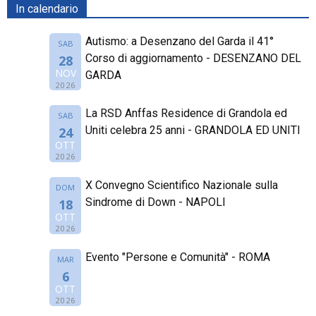
In calendario
Autismo: a Desenzano del Garda il 41°
SAB
Corso di aggiornamento - DESENZANO DEL
28
NOV
GARDA
2026
La RSD Anffas Residence di Grandola ed
SAB
Uniti celebra 25 anni - GRANDOLA ED UNITI
24
OTT
2026
X Convegno Scientifico Nazionale sulla
DOM
Sindrome di Down - NAPOLI
18
OTT
2026
Evento "Persone e Comunità" - ROMA
MAR
6
OTT
2026