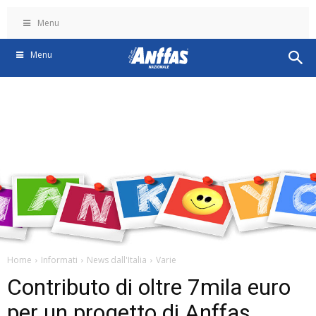
Menu
Menu
Home
Informati
News dall'Italia
Varie
Contributo di oltre 7mila euro
per un progetto di Anffas