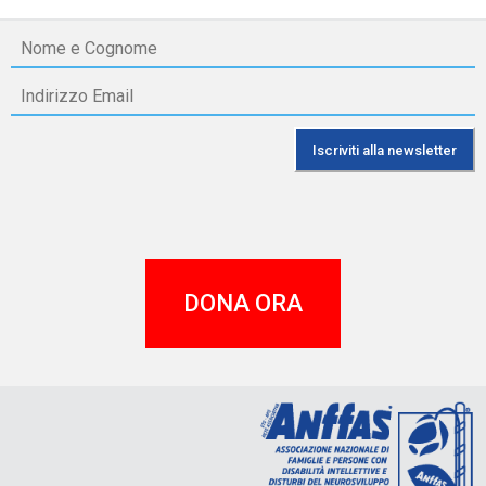
DONA ORA
A