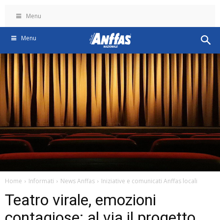
Menu
Menu
Home
Informati
News Anffas
Iniziative e comunicati Anffas locali
Teatro virale, emozioni
contagiose: al via il progetto