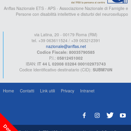
Anffas Nazionale ETS - APS - Associazione Nazionale di Famiglie e
Persone con disabilità intellettive e disturbi del neurosviluppo
via Latina, 20 - 00179 Roma (RM)
tel. +39 063611524 / +39 063212391
nazionale@anffas.net
Codice Fiscale: 80035790585
P.I.:
05812451002
IBAN:
IT 44 L 02008 03284 000102973743
Codice Identificativo destinatario (CID):
SUBM70N
Home
Contatti
Link utili
Privacy
Intranet