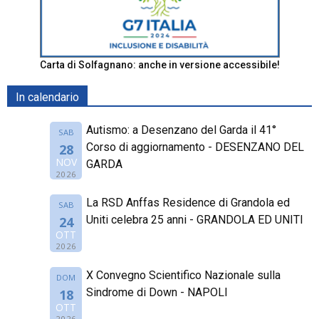
Carta di Solfagnano: anche in versione accessibile!
In calendario
Autismo: a Desenzano del Garda il 41°
SAB
Corso di aggiornamento - DESENZANO DEL
28
NOV
GARDA
2026
La RSD Anffas Residence di Grandola ed
SAB
Uniti celebra 25 anni - GRANDOLA ED UNITI
24
OTT
2026
X Convegno Scientifico Nazionale sulla
DOM
Sindrome di Down - NAPOLI
18
OTT
2026