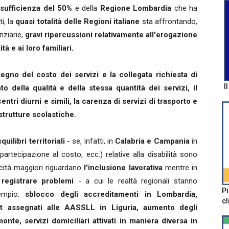
sufficienza del 50%
e della
Regione Lombardia
che ha
ti, la
quasi totalità delle Regioni italiane
sta affrontando,
nziarie,
gravi ripercussioni relativamente all'erogazione
tà e ai loro familiari.
egno del costo dei servizi e la collegata richiesta di
I
 della qualità e della stessa quantità dei servizi, il
ntri diurni e simili, la carenza di servizi di trasporto e
strutture scolastiche.
uilibri territoriali
- se, infatti, in
Calabria e Campania
in
artecipazione al costo, ecc.) relative alla disabilità sono
icità maggiori riguardano
l'inclusione lavorativa
mentre in
registrare problemi
- a cui le realtà regionali stanno
Pi
sempio:
sblocco degli accreditamenti in Lombardia,
cl
t assegnati alle AASSLL in Liguria, aumento degli
monte, servizi domiciliari attivati in maniera diversa in