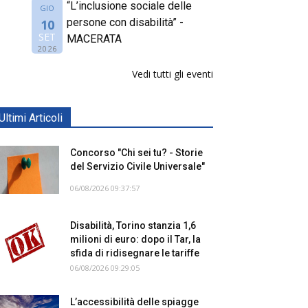
“L’inclusione sociale delle
GIO
persone con disabilità” -
10
SET
MACERATA
2026
Vedi tutti gli eventi
Ultimi Articoli
Concorso "Chi sei tu? - Storie
del Servizio Civile Universale"
06/08/2026 09:37:57
Disabilità, Torino stanzia 1,6
milioni di euro: dopo il Tar, la
sfida di ridisegnare le tariffe
06/08/2026 09:29:05
L’accessibilità delle spiagge