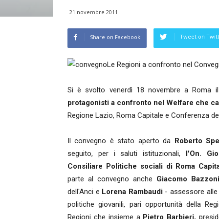
21 novembre 2011
Tweet on Twit
Share on Facebook
Le Regioni a confronto nel Conv
Si è svolto venerdì 18 novembre a Roma i
protagonisti a confronto nel Welfare che c
Regione Lazio, Roma Capitale e Conferenza delle
Il convegno è stato aperto da
Roberto Spe
seguito, per i saluti istituzionali,
l'On. Gi
Consiliare Politiche sociali di Roma Capita
parte al convegno anche
Giacomo Bazzoni
dell'Anci e
Lorena Rambaudi
- assessore alle 
politiche giovanili, pari opportunità della R
Regioni che insieme a
Pietro Barbieri,
presid