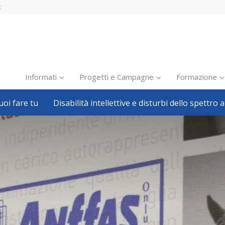
t
Informati
Progetti e Campagne
Formazione
oi fare tu
Disabilità intellettive e disturbi dello spettro a
Inclusione scolastica
Inclusione lavorativa
Notizie dalla FISH
Politiche sociali
Sport
Pillole
Formazione
Avvisi, bandi
Ricerca e Scienza
Welfare locale