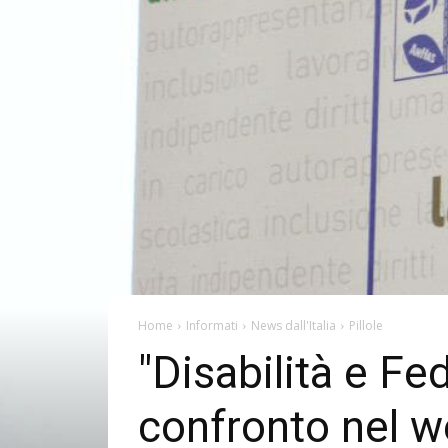
Home
Informati
News dall'Italia
Pillole
"Disabilità e Fed
confronto nel we