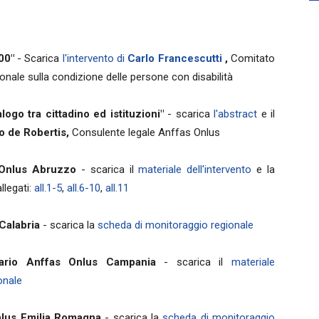
00"
- Scarica
l'intervento di
Carlo Francescutti
,
Comitato
onale sulla condizione delle persone con disabilità
alogo tra cittadino ed istituzioni"
- scarica
l'abstract
e il
o de Robertis,
Consulente legale Anffas Onlus
 Onlus Abruzzo
- scarica il
materiale dell'intervento
e la
allegati:
all.1-5
,
all.6-10
,
all.11
Calabria
- scarica la
scheda di monitoraggio regionale
iario Anffas Onlus Campania
- scarica il
materiale
onale
nlus Emilia Romagna
- scarica la
scheda di monitoraggio