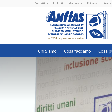
Contatti
Link utili
Gallery
Privacy
Intrane
Anffas
Nazionale
ETS
-
APS
-
Associazione
Nazionale
di
Famiglie
e
Persone
con
Chi Siamo
Cosa facciamo
Cosa pu
disabilità
intellettive
e
disturbi
del
neurosviluppo