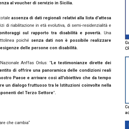
za al voucher di servizio in Sicilia.
 totale
assenza di dati regionali relativi alla lista d'attesa
izi di riabilitazione in età evolutiva, di semi-residenzialità e
nitoraggi sul rapporto tra disabilità e povertà.
Una
ttolinea poiché
senza dati non è possibile realizzare
Gu
 esigenze delle persone con disabilità.
C
Nazionale Anffas Onlus:
"Le testimonianze dirette dei
ntito di offrire una panoramica delle condizioni reali
l nostro Paese e arrivare così all'obiettivo che da tempo
 un dialogo fruttuoso tra le Istituzioni coinvolte nella
esponenti del Terzo Settore".
Ca
ac
fare che cambia"