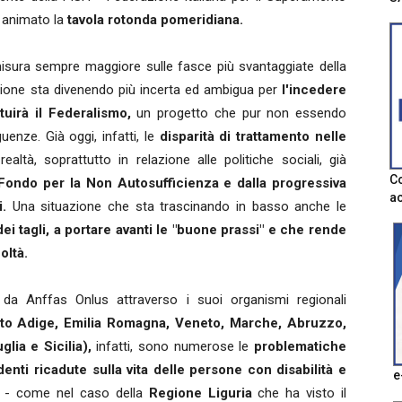
o animato la
tavola rotonda pomeridiana.
isura sempre maggiore sulle fasce più svantaggiate della
uazione sta divenendo più incerta ed ambigua per
l'incedere
tuirà il Federalismo,
un progetto che pur non essendo
enze. Già oggi, infatti, le
disparità di trattamento nelle
altà, soprattutto in relazione alle politiche sociali, già
Co
Fondo per la Non Autosufficienza e dalla progressiva
ac
i.
Una situazione che sta trascinando in basso anche le
dei tagli, a portare avanti le "buone prassi" e che rende
oltà.
i da Anffas Onlus attraverso i suoi organismi regionali
Alto Adige, Emilia Romagna, Veneto, Marche, Abruzzo,
lia e Sicilia),
infatti, sono numerose le
problematiche
nti ricadute sulla vita delle persone con disabilità e
e
 - come nel caso della
Regione Liguria
che ha visto il