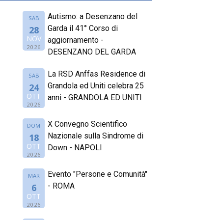
Autismo: a Desenzano del
SAB
Garda il 41° Corso di
28
NOV
aggiornamento -
2026
DESENZANO DEL GARDA
La RSD Anffas Residence di
SAB
Grandola ed Uniti celebra 25
24
OTT
anni - GRANDOLA ED UNITI
2026
X Convegno Scientifico
DOM
Nazionale sulla Sindrome di
18
OTT
Down - NAPOLI
2026
Evento "Persone e Comunità"
MAR
- ROMA
6
OTT
2026