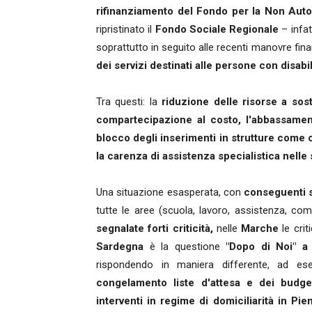
rifinanziamento del Fondo per la Non Auto
ripristinato il
Fondo Sociale Regionale
– infat
soprattutto in seguito alle recenti manovre fina
dei servizi destinati alle persone con disabili
Tra questi: la
riduzione delle risorse a sost
compartecipazione al costo, l'abbassamento
blocco degli inserimenti in strutture come ce
la carenza di assistenza specialistica nelle 
Una situazione esasperata, con
conseguenti sq
tutte le aree (scuola, lavoro, assistenza, comp
segnalate forti criticità,
nelle
Marche
le crit
Sardegna
è la questione
"Dopo di Noi" a 
rispondendo in maniera differente, ad e
congelamento liste d'attesa e dei budge
interventi in regime di domiciliarità in Pie