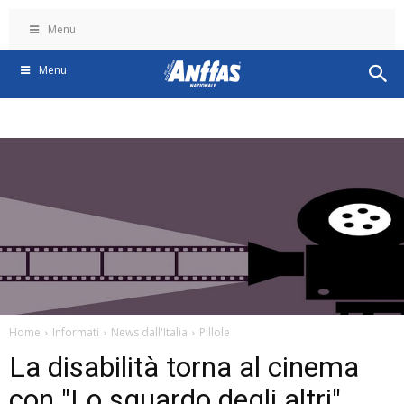
Menu
Menu
Home
Informati
News dall'Italia
Pillole
La disabilità torna al cinema
con "Lo sguardo degli altri"