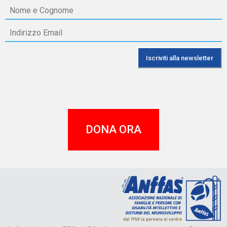
DONA ORA
A