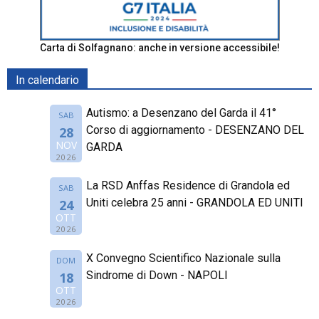
Carta di Solfagnano: anche in versione accessibile!
In calendario
Autismo: a Desenzano del Garda il 41°
SAB
Corso di aggiornamento - DESENZANO DEL
28
NOV
GARDA
2026
La RSD Anffas Residence di Grandola ed
SAB
Uniti celebra 25 anni - GRANDOLA ED UNITI
24
OTT
2026
X Convegno Scientifico Nazionale sulla
DOM
Sindrome di Down - NAPOLI
18
OTT
2026