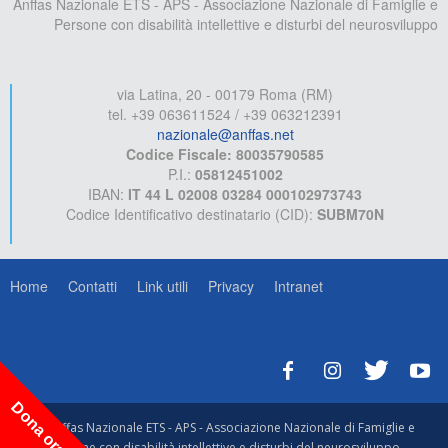
Anffas Nazionale ETS - APS - Associazione Nazionale di Famiglie e
Persone con disabilità intellettive e disturbi del neurosviluppo
via Latina, 20 - 00179 Roma (RM)
tel. +39 063611524 / +39 063212391
nazionale@anffas.net
Codice Fiscale: 80035790585
P.I.:
05812451002
IBAN:
IT 44 L 02008 03284 000102973743
Codice Identificativo destinatario (CID):
SUBM70N
Home
Contatti
Link utili
Privacy
Intranet
Dona ora!
© Anffas Nazionale ETS - APS - Associazione Nazionale di Famiglie e
Persone con disabilità intellettive e disturbi del neurosviluppo