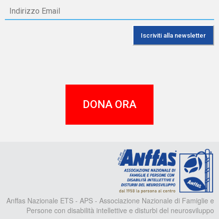
DONA ORA
A
Anffas Nazionale ETS - APS - Associazione Nazionale di Famiglie e
Persone con disabilità intellettive e disturbi del neurosviluppo