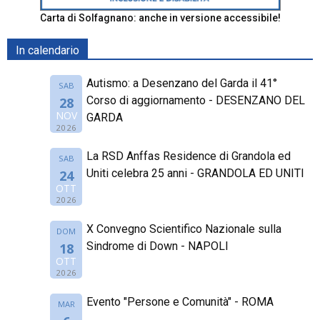
Carta di Solfagnano: anche in versione accessibile!
In calendario
Autismo: a Desenzano del Garda il 41°
SAB
Corso di aggiornamento - DESENZANO DEL
28
NOV
GARDA
2026
La RSD Anffas Residence di Grandola ed
SAB
Uniti celebra 25 anni - GRANDOLA ED UNITI
24
OTT
2026
X Convegno Scientifico Nazionale sulla
DOM
Sindrome di Down - NAPOLI
18
OTT
2026
Evento "Persone e Comunità" - ROMA
MAR