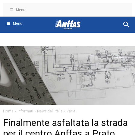
Menu
Menu
Home
Informati
News dall'Italia
Varie
Finalmente asfaltata la strada
per il centro Anffas a Prato