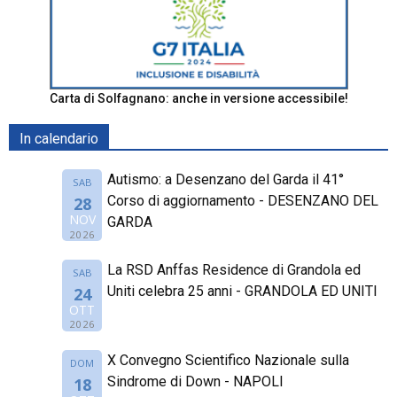
Carta di Solfagnano: anche in versione accessibile!
In calendario
Autismo: a Desenzano del Garda il 41°
SAB
Corso di aggiornamento - DESENZANO DEL
28
NOV
GARDA
2026
La RSD Anffas Residence di Grandola ed
SAB
Uniti celebra 25 anni - GRANDOLA ED UNITI
24
OTT
2026
X Convegno Scientifico Nazionale sulla
DOM
Sindrome di Down - NAPOLI
18