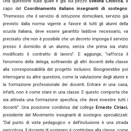
Una questione sulla quale è già sul pezzo
Evelina Chiocca
, a
capo del
Coordinamento italiano insegnanti di sostegno
:
“Premesso che il servizio di istruzione domiciliare, servizio già
previsto dalla norma vigente a favore di tutti gli alunni della
scuola italiana, deve essere garantito laddove necessario, va
precisato che non è possibile che un decreto imponga il servizio
presso il domicilio di un alunno, senza che prima sia stato
modificato il contratto di lavoro”. E aggiunge, “rafforza il
fenomeno della delega, sottraendo gli altri docenti della classe
alla corresponsabilità del progetto inclusivo. Bisognerebbe poi
interrogarsi su altre questioni, come la valutazione degli alunni e
la formazione professionale dei docenti. Entrare in una casa,
infatti, non è come stare in una classe. E questo comporta che
sia attivata una formazione specifica, che deve investire tutti i
docenti”. Una posizione condivisa dal collega
Ernesto Ciriaci
,
presidente del Movimento insegnanti di sostegno specializzati:
“Dal punto di vista pedagogico e dell’inclusione è una strada
pericolosa. Il docente di sostegno è contitolare alla classe: come