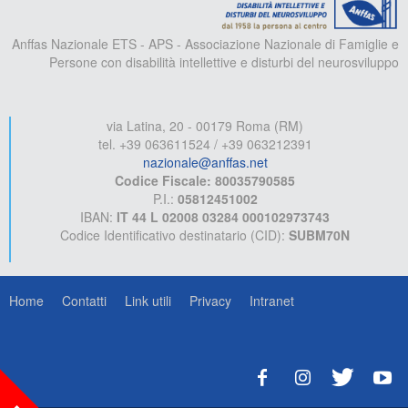
Anffas Nazionale ETS - APS - Associazione Nazionale di Famiglie e
Persone con disabilità intellettive e disturbi del neurosviluppo
via Latina, 20 - 00179 Roma (RM)
tel. +39 063611524 / +39 063212391
nazionale@anffas.net
Codice Fiscale: 80035790585
P.I.:
05812451002
IBAN:
IT 44 L 02008 03284 000102973743
Codice Identificativo destinatario (CID):
SUBM70N
Home
Contatti
Link utili
Privacy
Intranet