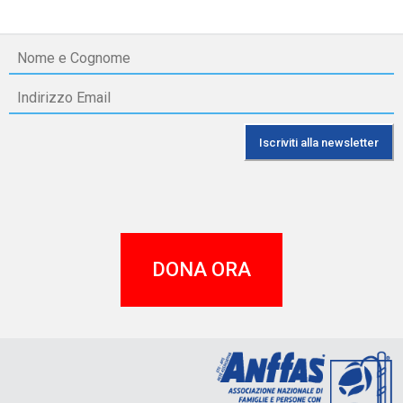
DONA ORA
A