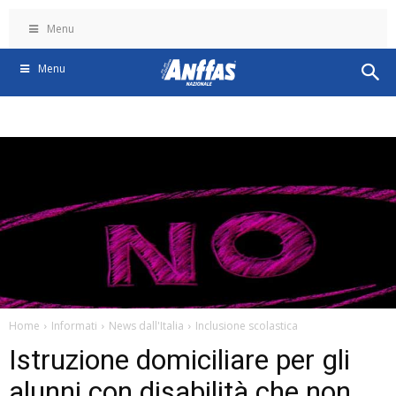
Menu
Menu
Home
Informati
News dall'Italia
Inclusione scolastica
Istruzione domiciliare per gli
alunni con disabilità che non