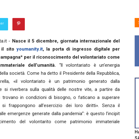
ter
a.it -
Nasce il 5 dicembre, giornata internazionale del
 il sito
youmanity.it
, la porta di ingresso digitale per
 campagna* per il riconoscimento del volontariato come
mmateriale dell’umanità.
“ll volontariato è un’energia
 della società. Come ha detto il Presidente della Repubblica,
rella, «il volontariato è un patrimonio generato dalla
 si riverbera sulla qualità delle nostre vite, a partire da
 trovano in condizioni di bisogno, o faticano a superare
si frappongono all’esercizio dei loro diritti». Senza il
alle emergenze generate dalla pandemia”: è questo l’incipit
scimento del volontarito come patrimonio immateriale
Ha
SA