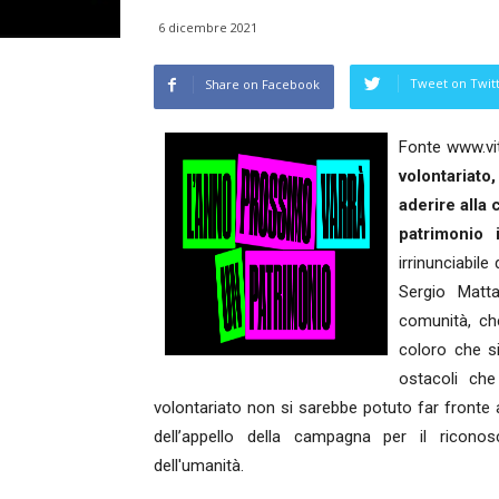
6 dicembre 2021
Tweet on Twit
Share on Facebook
Fonte www.vit
volontariato,
aderire alla
patrimonio i
irrinunciabile
Sergio Matta
comunità, che
coloro che si
ostacoli che 
volontariato non si sarebbe potuto far fronte 
dell’appello della campagna per il ricono
dell'umanità.