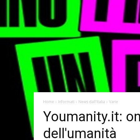
Home
Informati
News dall'Italia
Varie
Youmanity.it: on
dell'umanità