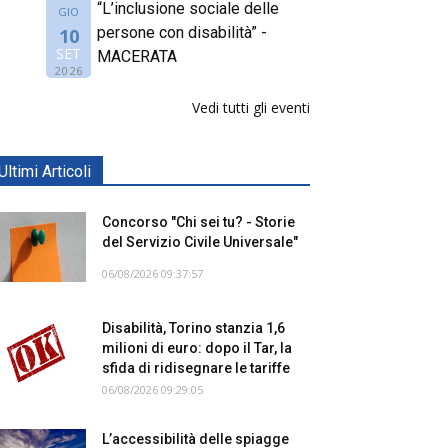
“L’inclusione sociale delle
GIO
persone con disabilità” -
10
SET
MACERATA
2026
Vedi tutti gli eventi
Ultimi Articoli
Concorso "Chi sei tu? - Storie
del Servizio Civile Universale"
06/08/2026 09:37:57
Disabilità, Torino stanzia 1,6
milioni di euro: dopo il Tar, la
sfida di ridisegnare le tariffe
06/08/2026 09:29:05
L’accessibilità delle spiagge