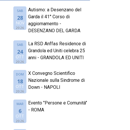
Autismo: a Desenzano del
SAB
Garda il 41° Corso di
28
NOV
aggiornamento -
2026
DESENZANO DEL GARDA
La RSD Anffas Residence di
SAB
Grandola ed Uniti celebra 25
24
OTT
anni - GRANDOLA ED UNITI
2026
X Convegno Scientifico
DOM
Nazionale sulla Sindrome di
18
OTT
Down - NAPOLI
2026
Evento "Persone e Comunità"
MAR
- ROMA
6
OTT
2026