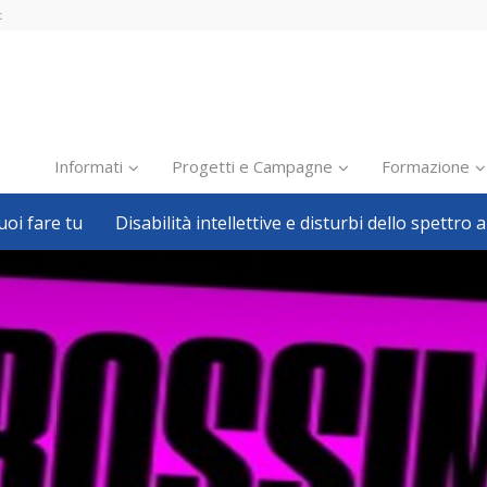
t
Informati
Progetti e Campagne
Formazione
oi fare tu
Disabilità intellettive e disturbi dello spettro a
Inclusione scolastica
Inclusione lavorativa
Notizie dalla FISH
Politiche sociali
Sport
Pillole
Formazione
Avvisi, bandi
Ricerca e Scienza
Welfare locale