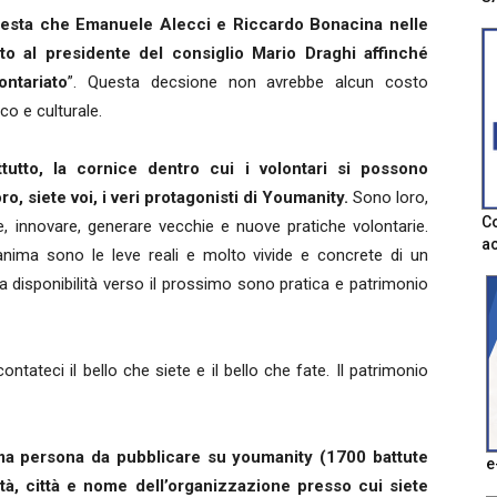
esta che Emanuele Alecci e Riccardo Bonacina nelle
atto al presidente del consiglio Mario Draghi affinché
ontariato
”. Questa decsione non avrebbe alcun costo
o e culturale.
utto, la cornice dentro cui i volontari si possono
, siete voi, i veri protagonisti di Youmanity.
Sono loro,
Co
re, innovare, generare vecchie e nuove pratiche volontarie.
ac
 anima sono le leve reali e molto vivide e concrete di un
la disponibilità verso il prossimo sono pratica e patrimonio
contateci il bello che siete e il bello che fate. Il patrimonio
rima persona da pubblicare su youmanity (1700 battute
e
tà, città e nome dell’organizzazione presso cui siete