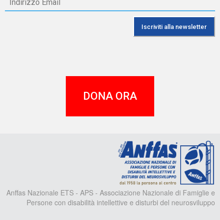
DONA ORA
A
Anffas Nazionale ETS - APS - Associazione Nazionale di Famiglie e
Persone con disabilità intellettive e disturbi del neurosviluppo