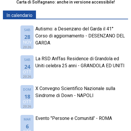
Carta di Solfagnano: anche in versione accessibile!
In calendario
Autismo: a Desenzano del Garda il 41°
SAB
Corso di aggiornamento - DESENZANO DEL
28
NOV
GARDA
2026
La RSD Anffas Residence di Grandola ed
SAB
Uniti celebra 25 anni - GRANDOLA ED UNITI
24
OTT
2026
X Convegno Scientifico Nazionale sulla
DOM
Sindrome di Down - NAPOLI
18
OTT
2026
Evento "Persone e Comunità" - ROMA
MAR
6