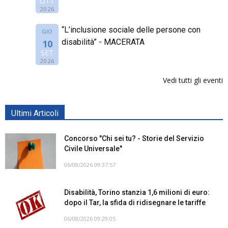
OTT
2026
“L’inclusione sociale delle persone con
GIO
disabilità” - MACERATA
10
SET
2026
Vedi tutti gli eventi
Ultimi Articoli
Concorso "Chi sei tu? - Storie del Servizio
Civile Universale"
06/08/2026 09:37:57
Disabilità, Torino stanzia 1,6 milioni di euro:
dopo il Tar, la sfida di ridisegnare le tariffe
06/08/2026 09:29:05