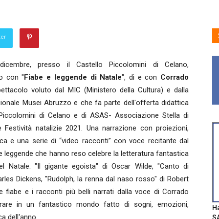
ter
icembre, presso il Castello Piccolomini di Celano,
o con "
Fiabe e leggende di Natale
", di e con
Corrado
ettacolo voluto dal MIC (Ministero della Cultura) e dalla
ionale Musei Abruzzo e che fa parte dell'offerta didattica
 Piccolomini di Celano e di ASAS- Associazione Stella di
 Festività natalizie 2021. Una narrazione con proiezioni,
a e una serie di “video racconti” con voce recitante dal
e e leggende che hanno reso celebre la letteratura fantastica
l Natale: "Il gigante egoista" di Oscar Wilde, "Canto di
arles Dickens, "Rudolph, la renna dal naso rosso" di Robert
 fiabe e i racconti più belli narrati dalla voce di Corrado
rare in un fantastico mondo fatto di sogni, emozioni,
Ha
ca dell'anno.
SA