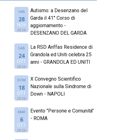
Autismo: a Desenzano del
SAB
Garda il 41° Corso di
28
NOV
aggiornamento -
2026
DESENZANO DEL GARDA
La RSD Anffas Residence di
SAB
Grandola ed Uniti celebra 25
24
OTT
anni - GRANDOLA ED UNITI
2026
X Convegno Scientifico
DOM
Nazionale sulla Sindrome di
18
OTT
Down - NAPOLI
2026
Evento "Persone e Comunità"
MAR
- ROMA
6
OTT
2026