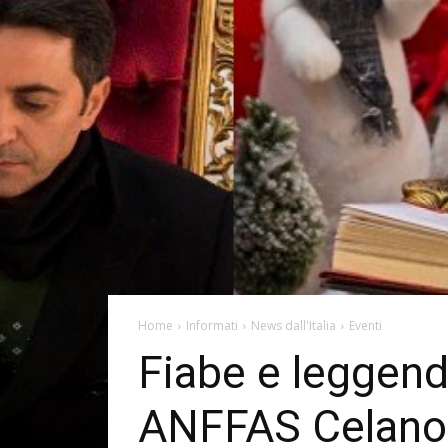
Home
Informati
News dall'Italia
Eventi
Fiabe e leggende
ANFFAS Celano