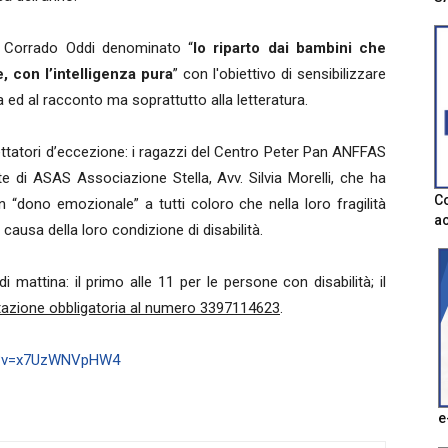
re Corrado Oddi denominato “
Io riparto dai bambini che
, con l’intelligenza pura
” con l'obiettivo di sensibilizzare
iva ed al racconto ma soprattutto alla letteratura.
ettatori d’eccezione: i ragazzi del Centro Peter Pan ANFFAS
e di ASAS Associazione Stella, Avv. Silvia Morelli, che ha
Co
 un “dono emozionale” a tutti coloro che nella loro fragilità
ac
causa della loro condizione di disabilità.
i mattina: il primo alle 11 per le persone con disabilità; il
azione obbligatoria al numero 3397114623
.
ch?v=x7UzWNVpHW4
e