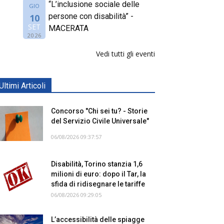
“L’inclusione sociale delle
GIO
persone con disabilità” -
10
SET
MACERATA
2026
Vedi tutti gli eventi
Ultimi Articoli
Concorso "Chi sei tu? - Storie
del Servizio Civile Universale"
06/08/2026 09:37:57
Disabilità, Torino stanzia 1,6
milioni di euro: dopo il Tar, la
sfida di ridisegnare le tariffe
06/08/2026 09:29:05
L’accessibilità delle spiagge