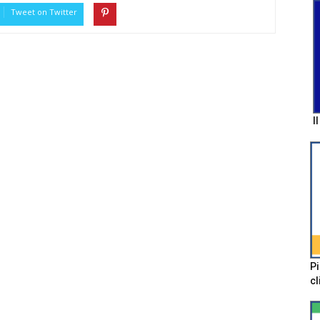
Tweet on Twitter
I
Pi
cl