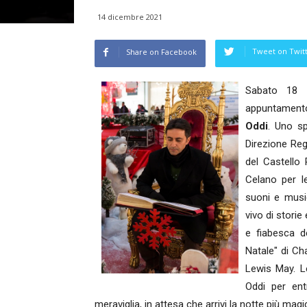
14 dicembre 2021
Tweet on Twit
Share on Facebook
Sabato 18 d
appuntament
Oddi
. Uno sp
Direzione Reg
del Castello
Celano per le
suoni e music
vivo di stori
e fiabesca de
Natale" di Ch
Lewis May. Le
Oddi per ent
meraviglia, in attesa che arrivi la notte più magi