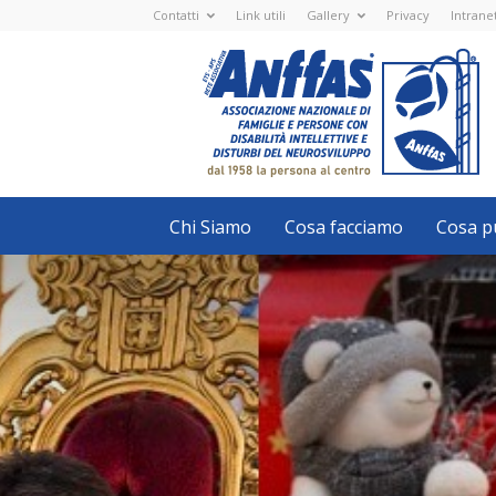
Contatti
Link utili
Gallery
Privacy
Intrane
Anffas
Nazionale
ETS
-
APS
-
Associazione
Nazionale
di
Famiglie
e
Persone
con
Chi Siamo
Cosa facciamo
Cosa pu
disabilità
intellettive
e
disturbi
del
neurosviluppo