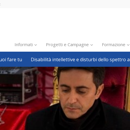
t
Informati
Progetti e Campagne
Formazione
oi fare tu
Disabilità intellettive e disturbi dello spettro a
Inclusione scolastica
Inclusione lavorativa
Notizie dalla FISH
Politiche sociali
Sport
Pillole
Formazione
Avvisi, bandi
Ricerca e Scienza
Welfare locale