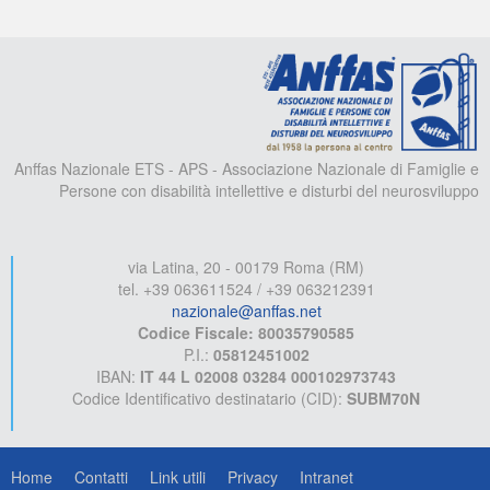
A
Anffas Nazionale ETS - APS - Associazione Nazionale di Famiglie e
Persone con disabilità intellettive e disturbi del neurosviluppo
via Latina, 20 - 00179 Roma (RM)
tel. +39 063611524 / +39 063212391
nazionale@anffas.net
Codice Fiscale: 80035790585
P.I.:
05812451002
IBAN:
IT 44 L 02008 03284 000102973743
Codice Identificativo destinatario (CID):
SUBM70N
Home
Contatti
Link utili
Privacy
Intranet