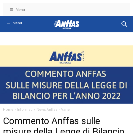
Menu
Menu
Home
Informati
News Anffas
Varie
Commento Anffas sulle
misure della Legge di Bilancio