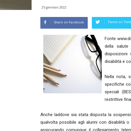
25 gennaio 2022
Tweet on Twit
Share on Facebook
Fonte www.disa
della salut
disposizioni
disabilità e c
Nella nota, 
specifiche con
speciali (BE
restrittive fi
Anche laddove sia stata disposta la sospension
qualvolta possibile agli alunni con disabilità o
assicurando comunque il collegamento telema