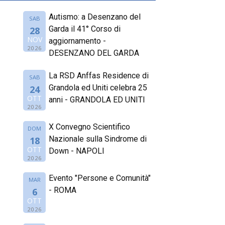
Autismo: a Desenzano del
SAB
Garda il 41° Corso di
28
NOV
aggiornamento -
2026
DESENZANO DEL GARDA
La RSD Anffas Residence di
SAB
Grandola ed Uniti celebra 25
24
OTT
anni - GRANDOLA ED UNITI
2026
X Convegno Scientifico
DOM
Nazionale sulla Sindrome di
18
OTT
Down - NAPOLI
2026
Evento "Persone e Comunità"
MAR
- ROMA
6
OTT
2026