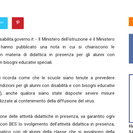
ter
bilita.governo.it - Il Ministero dell'istruzione e il Ministero
e hanno pubblicato una nota in cui si chiariscono le
 in materia di didattica in presenza per gli alunni con
on bisogni educativi speciali.
si ricorda come che le scuole siano tenute a prevedere
dizioni per gli alunni con disabilità e con bisogni educativi
S), anche qualora siano state disposte severe misure
nalizzate al contenimento della diffusione del virus.
e delle attività didattiche in presenza, va garantito ogni
 con BES lo svolgimento dell’attività didattica in presenza,
Ha
tico con gli alunni della classe che si avvalgono della
SA