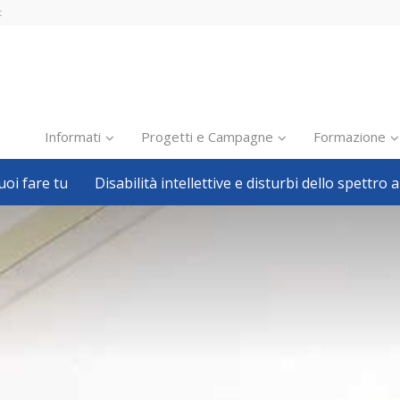
t
Informati
Progetti e Campagne
Formazione
oi fare tu
Disabilità intellettive e disturbi dello spettro a
Inclusione scolastica
Inclusione lavorativa
Notizie dalla FISH
Politiche sociali
Sport
Pillole
Formazione
Avvisi, bandi
Ricerca e Scienza
Welfare locale