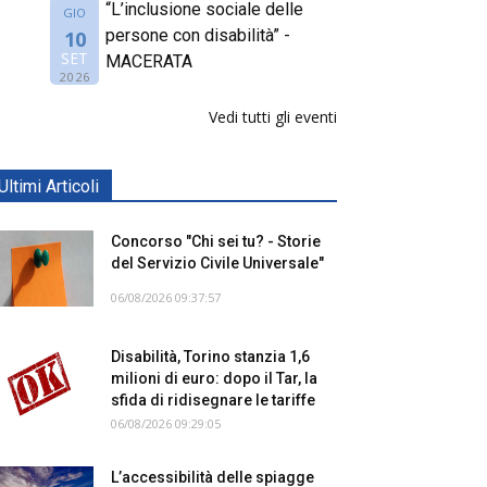
“L’inclusione sociale delle
GIO
persone con disabilità” -
10
SET
MACERATA
2026
Vedi tutti gli eventi
Ultimi Articoli
Concorso "Chi sei tu? - Storie
del Servizio Civile Universale"
06/08/2026 09:37:57
Disabilità, Torino stanzia 1,6
milioni di euro: dopo il Tar, la
sfida di ridisegnare le tariffe
06/08/2026 09:29:05
L’accessibilità delle spiagge