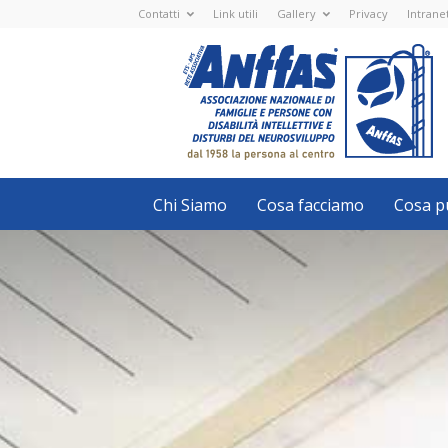
Contatti
Link utili
Gallery
Privacy
Intrane
Anffas
Nazionale
ETS
-
APS
-
Associazione
Nazionale
di
Famiglie
e
Persone
con
Chi Siamo
Cosa facciamo
Cosa pu
disabilità
intellettive
e
disturbi
del
neurosviluppo