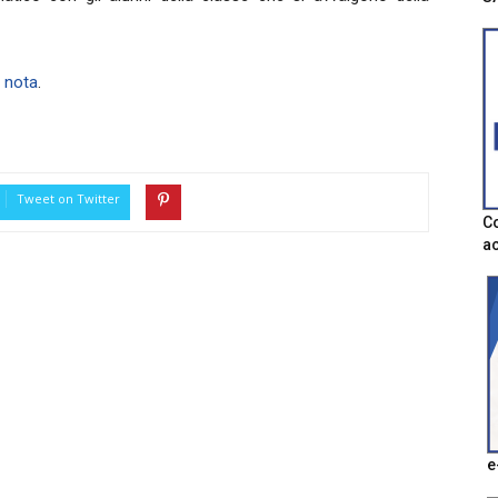
a
nota
.
Tweet on Twitter
Co
ac
e