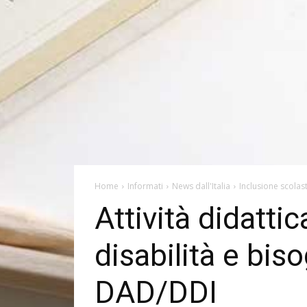
Home
Informati
News dall'Italia
Inclusione scolas
Attività didatti
disabilità e biso
DAD/DDI