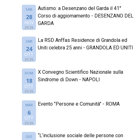
Autismo: a Desenzano del Garda il 41°
SAB
Corso di aggiornamento - DESENZANO DEL
28
NOV
GARDA
2026
La RSD Anffas Residence di Grandola ed
SAB
Uniti celebra 25 anni - GRANDOLA ED UNITI
24
OTT
2026
X Convegno Scientifico Nazionale sulla
DOM
Sindrome di Down - NAPOLI
18
OTT
2026
Evento "Persone e Comunità" - ROMA
MAR
6
OTT
2026
“L’inclusione sociale delle persone con
GIO