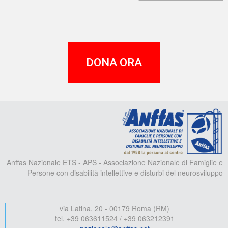
DONA ORA
A
Anffas Nazionale ETS - APS - Associazione Nazionale di Famiglie e
Persone con disabilità intellettive e disturbi del neurosviluppo
via Latina, 20 - 00179 Roma (RM)
tel. +39 063611524 / +39 063212391