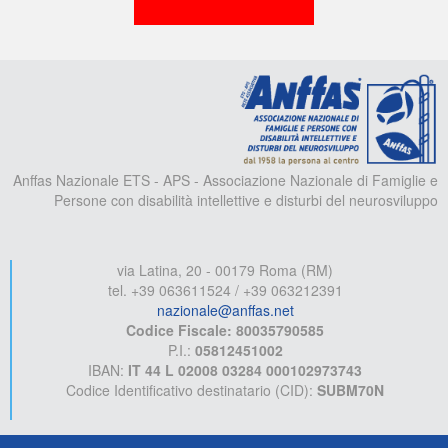
A
Anffas Nazionale ETS - APS - Associazione Nazionale di Famiglie e
Persone con disabilità intellettive e disturbi del neurosviluppo
via Latina, 20 - 00179 Roma (RM)
tel. +39 063611524 / +39 063212391
nazionale@anffas.net
Codice Fiscale: 80035790585
P.I.:
05812451002
IBAN:
IT 44 L 02008 03284 000102973743
Codice Identificativo destinatario (CID):
SUBM70N