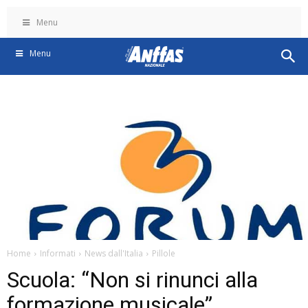
Menu
Menu
Home
Informati
News dall'Italia
Pillole
Scuola: “Non si rinunci alla
formazione musicale”