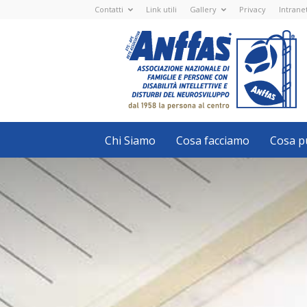
Contatti
Link utili
Gallery
Privacy
Intrane
Anffas
Nazionale
ETS
-
APS
-
Associazione
Nazionale
di
Famiglie
e
Persone
con
Chi Siamo
Cosa facciamo
Cosa pu
disabilità
intellettive
e
disturbi
del
neurosviluppo