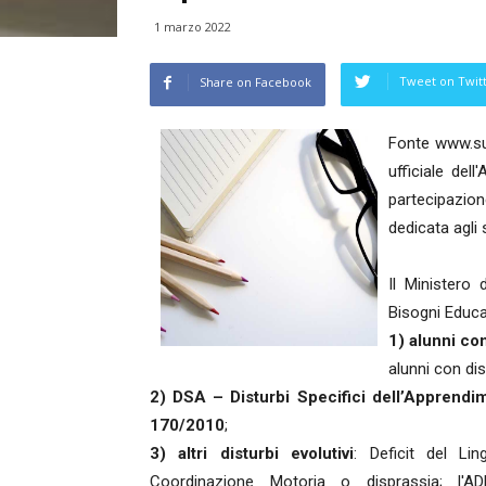
1 marzo 2022
Tweet on Twit
Share on Facebook
Fonte www.sup
ufficiale del
partecipazio
dedicata agli 
Il Ministero 
Bisogni Educat
1) alunni con
alunni con dist
2) DSA – Disturbi Specifici dell’Apprendim
170/2010
;
3) altri disturbi evolutivi
: Deficit del Lin
Coordinazione Motoria o disprassia; l'AD