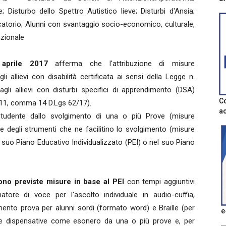
; Disturbo dello Spettro Autistico lieve; Disturbi d'Ansia;
catorio; Alunni con svantaggio socio-economico, culturale,
azionale
aprile 2017
afferma che l'attribuzione di misure
 allievi con disabilità certificata ai sensi della Legge n.
i allievi con disturbi specifici di apprendimento (DSA)
Co
t. 11, comma 14 D.Lgs 62/17).
ac
studente dallo svolgimento di una o più Prove (misure
 e degli strumenti che ne facilitino lo svolgimento (misure
 suo Piano Educativo Individualizzato (PEI) o nel suo Piano
ono previste misure in base al PEI
con tempi aggiuntivi
tore di voce per l'ascolto individuale in audio-cuffia,
amento prova per alunni sordi (formato word) e Braille (per
e
re dispensative come esonero da una o più prove e, per