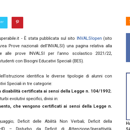
ter
erabile.it - È stata pubblicata sul sito
INVALSIopen
(sito
l'Area Prove nazionali dell'INVALSI) una pagina relativa alla
ne alle prove INVALSI per l'anno scolastico 2021/22,
studenti con Bisogni Educativi Speciali (BES).
dell'istruzione identifica le diverse tipologie di alunni con
ivi Speciali in tre categorie:
 disabilità certificata ai sensi della Legge n. 104/1992
;
urbi evolutivi specifici, divisi in:
ento, che vengono certificati ai sensi della Legge n.
guaggio; Deficit delle Abilità Non Verbali; Deficit della
Ha
HD – Disturbo da Deficit di Attenzione/Iperattività;
SA