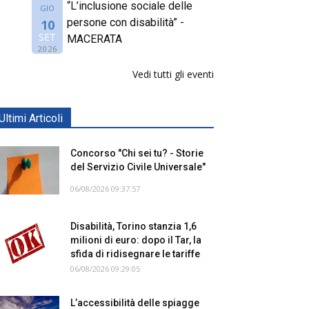
“L’inclusione sociale delle
GIO
persone con disabilità” -
10
SET
MACERATA
2026
Vedi tutti gli eventi
Ultimi Articoli
Concorso "Chi sei tu? - Storie
del Servizio Civile Universale"
06/08/2026 09:37:57
Disabilità, Torino stanzia 1,6
milioni di euro: dopo il Tar, la
sfida di ridisegnare le tariffe
06/08/2026 09:29:05
L’accessibilità delle spiagge