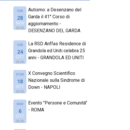
Autismo: a Desenzano del
SAB
Garda il 41° Corso di
28
NOV
aggiornamento -
2026
DESENZANO DEL GARDA
La RSD Anffas Residence di
SAB
Grandola ed Uniti celebra 25
24
OTT
anni - GRANDOLA ED UNITI
2026
X Convegno Scientifico
DOM
Nazionale sulla Sindrome di
18
OTT
Down - NAPOLI
2026
Evento "Persone e Comunità"
MAR
- ROMA
6
OTT
2026