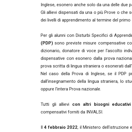
Inglese, esonero anche solo da una delle due par
Gli allievi dispensati da una o più Prove o che
dei livelli di apprendimento al termine del primo
Per gli alunni con Disturbi Specifici di Appren
(PDP)
sono previste misure compensative con 
dizionario, donatore di voce per l'ascolto indi
dispensative con esonero dalla prova nazionale
prova scritta di lingua straniera o esonerati dal
Nel caso della Prova di Inglese, se il PDP pr
dall'insegnamento della lingua straniera, lo s
oppure l'intera Prova nazionale.
Tutti gli allievi
con altri bisogni educativ
compensativi forniti da INVALSI.
Il
4 febbraio 2022
, il Ministero dell'istruzion