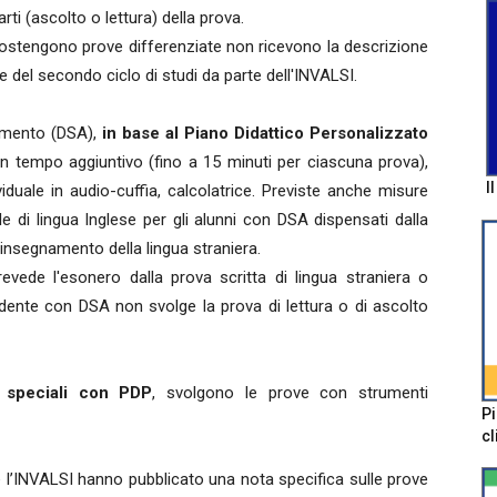
ti (ascolto o lettura) della prova.
 sostengono prove differenziate non ricevono la descrizione
 e del secondo ciclo di studi da parte dell'INVALSI.
dimento (DSA),
in base al Piano Didattico Personalizzato
tempo aggiuntivo (fino a 15 minuti per ciascuna prova),
I
viduale in audio-cuffia, calcolatrice. Previste anche misure
 di lingua Inglese per gli alunni con DSA dispensati dalla
l'insegnamento della lingua straniera.
evede l'esonero dalla prova scritta di lingua straniera o
tudente con DSA non svolge la prova di lettura o di ascolto
i speciali con PDP
, svolgono le prove con strumenti
Pi
cl
e e l’INVALSI hanno pubblicato una nota specifica sulle prove