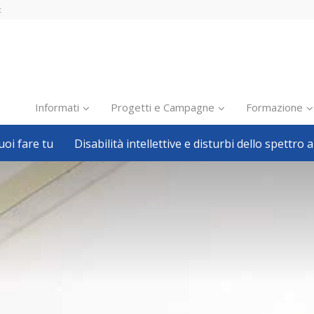
t
Informati
Progetti e Campagne
Formazione
oi fare tu
Disabilità intellettive e disturbi dello spettro a
Inclusione scolastica
Inclusione lavorativa
Notizie dalla FISH
Politiche sociali
Sport
Pillole
Formazione
Avvisi, bandi
Ricerca e Scienza
Welfare locale