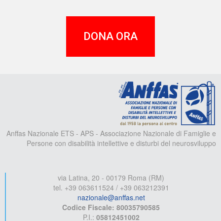
DONA ORA
A
Anffas Nazionale ETS - APS - Associazione Nazionale di Famiglie e
Persone con disabilità intellettive e disturbi del neurosviluppo
via Latina, 20 - 00179 Roma (RM)
tel. +39 063611524 / +39 063212391
nazionale@anffas.net
Codice Fiscale: 80035790585
P.I.:
05812451002