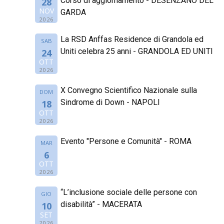
Corso di aggiornamento - DESENZANO DEL
28
NOV
GARDA
2026
La RSD Anffas Residence di Grandola ed
SAB
Uniti celebra 25 anni - GRANDOLA ED UNITI
24
OTT
2026
X Convegno Scientifico Nazionale sulla
DOM
Sindrome di Down - NAPOLI
18
OTT
2026
Evento "Persone e Comunità" - ROMA
MAR
6
OTT
2026
“L’inclusione sociale delle persone con
GIO
disabilità” - MACERATA
10
SET
2026