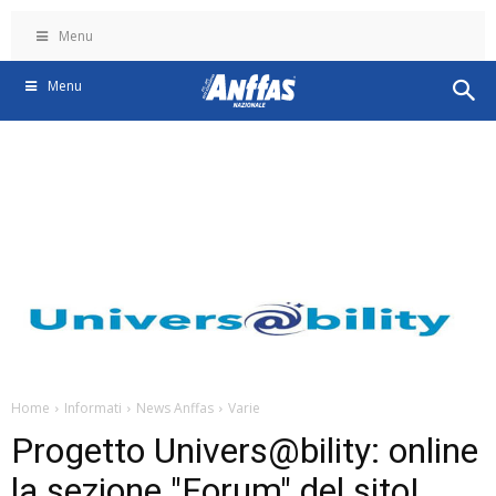
Menu
Menu
Home
Informati
News Anffas
Varie
Progetto Univers@bility: online
la sezione "Forum" del sito!