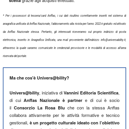
scelta
grazie agli acquisti effettuati.
* Per i possessori di tessera/card Anffas, i cui dati risultino correttamente inseriti nel sistema di
anagrafica unificata di Anffas Nazionale, l'abbonamento alla rivista per l'anno 2022 è gratuito ed attivato
da Anffas Nazionale stessa. Pertanto, gli interessati riceveranno sul proprio indirizzo di posta
elettronica, inserito in Anagrafica Unificata, una mail proveniente dall’indirizzo info@universability.it,
attraverso la quale saranno comunicate le credenziali provvisorie e le modalità di accesso all’area
riservata del portale.
Ma che cos'è Univers@bility?
Univers@bility
, iniziativa di
Vannini Editoria Scientifica
,
di cui
Anffas Nazionale è partner
e di cui è socio
il
Consorzio La Rosa Blu
che con la stessa Anffas
collabora attivamente per le attività formative e tecnico
gestionali,
è un progetto culturale ideato con l’obiettivo