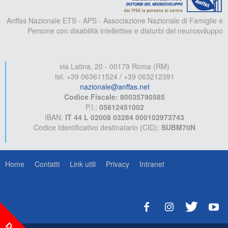
Anffas Nazionale ETS - APS - Associazione Nazionale di Famiglie e
Persone con disabilità intellettive e disturbi del neurosviluppo
via Latina, 20 - 00179 Roma (RM)
tel. +39 063611524 / +39 063212391
nazionale@anffas.net
Codice Fiscale: 80035790585
P.I.:
05812451002
IBAN:
IT 44 L 02008 03284 000102973743
Codice Identificativo destinatario (CID):
SUBM70N
Home
Contatti
Link utili
Privacy
Intranet