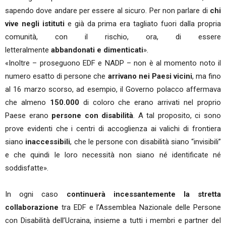
sapendo dove andare per essere al sicuro. Per non parlare di
chi
vive negli istituti
e già da prima era tagliato fuori dalla propria
comunità, con il rischio, ora, di essere
letteralmente
abbandonati e dimenticati
».
«Inoltre – proseguono EDF e NADP – non è al momento noto il
numero esatto di persone che
arrivano nei Paesi vicini
, ma fino
al 16 marzo scorso, ad esempio, il Governo polacco affermava
che almeno
150.000
di coloro che erano arrivati nel proprio
Paese erano
persone con disabilità
. A tal proposito, ci sono
prove evidenti che i centri di accoglienza ai valichi di frontiera
siano
inaccessibili
, che le persone con disabilità siano “invisibili”
e che quindi le loro necessità non siano né identificate né
soddisfatte».
In ogni caso
continuerà incessantemente la stretta
collaborazione
tra EDF e l’Assemblea Nazionale delle Persone
con Disabilità dell’Ucraina, insieme a tutti i membri e partner del