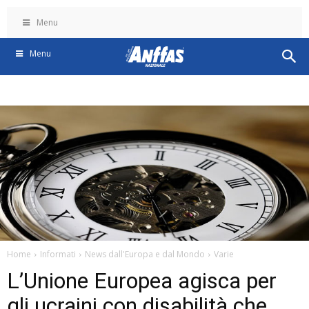
Menu
Menu
Home
Informati
News dall'Europa e dal Mondo
Varie
L’Unione Europea agisca per
gli ucraini con disabilità che