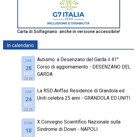
Carta di Solfagnano: anche in versione accessibile!
In calendario
Autismo: a Desenzano del Garda il 41°
SAB
Corso di aggiornamento - DESENZANO DEL
28
NOV
GARDA
2026
La RSD Anffas Residence di Grandola ed
SAB
Uniti celebra 25 anni - GRANDOLA ED UNITI
24
OTT
2026
X Convegno Scientifico Nazionale sulla
DOM
Sindrome di Down - NAPOLI
18
OTT