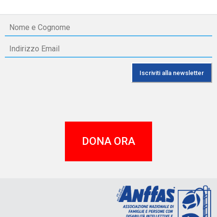
DONA ORA
A