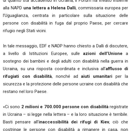
di quanto sta accadendo in Ucraina, il Forum ha inviato insieme
alla NAPD
una lettera a Helena Dalli
, commissaria europea per
l’Uguaglianza, centrata in particolare sulla situazione delle
persone con disabilità in fuga dal proprio Paese, per cercare
rifugio negli Stati vicini.
In tale messaggio, EDF e NADP hanno chiesto a Dalli di discutere,
a livello di Istituzioni Europee, sulle
azioni dell’Unione
a
sostegno dei bambini e degli adulti con disabilità nella guerra in
Ucraina, su una risposta coordinata e inclusiva all’
afflusso di
rifugiati con disabilità
, nonché ad
aiuti umanitari
per la
sicurezza e la protezione delle persone ucraine con disabilità che
restano nel loro Paese.
«Ci sono
2 milioni e 700.000 persone con disabilità
registrate
in Ucraina – si legge nella lettera – e la loro situazione è terribile.
Basti pensare all’
inaccessibilità dei rifugi di Kiev
, ciò che
costringe le persone con disabilità a rimanere in casa, non