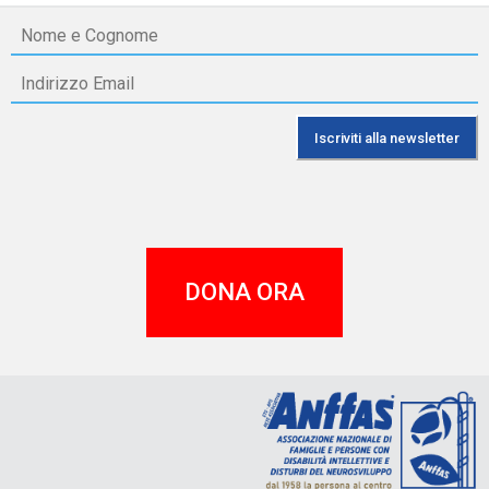
DONA ORA
A