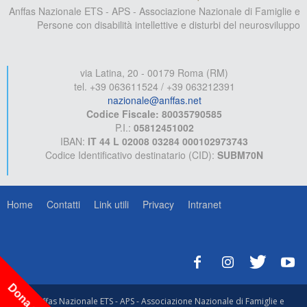
Anffas Nazionale ETS - APS - Associazione Nazionale di Famiglie e
Persone con disabilità intellettive e disturbi del neurosviluppo
via Latina, 20 - 00179 Roma (RM)
tel. +39 063611524 / +39 063212391
nazionale@anffas.net
Codice Fiscale: 80035790585
P.I.:
05812451002
IBAN:
IT 44 L 02008 03284 000102973743
Codice Identificativo destinatario (CID):
SUBM70N
Home
Contatti
Link utili
Privacy
Intranet
Dona ora!
© Anffas Nazionale ETS - APS - Associazione Nazionale di Famiglie e