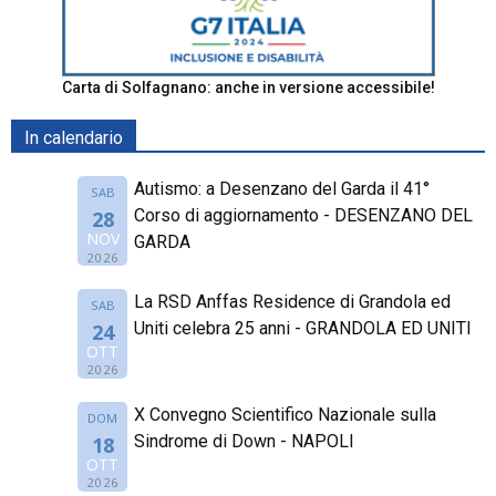
Carta di Solfagnano: anche in versione accessibile!
In calendario
Autismo: a Desenzano del Garda il 41°
SAB
Corso di aggiornamento - DESENZANO DEL
28
NOV
GARDA
2026
La RSD Anffas Residence di Grandola ed
SAB
Uniti celebra 25 anni - GRANDOLA ED UNITI
24
OTT
2026
X Convegno Scientifico Nazionale sulla
DOM
Sindrome di Down - NAPOLI
18
OTT
2026