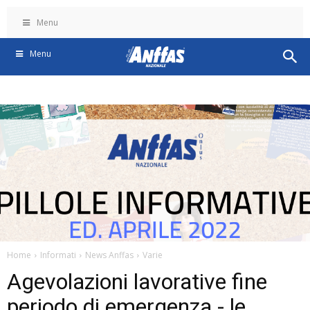
Menu
Menu
Home
Informati
News Anffas
Varie
Agevolazioni lavorative fine
periodo di emergenza - le