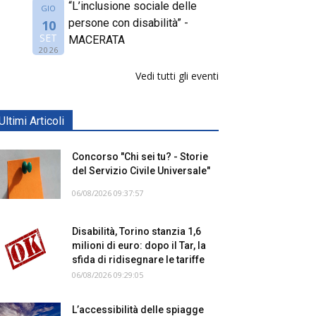
“L’inclusione sociale delle
GIO
persone con disabilità” -
10
SET
MACERATA
2026
Vedi tutti gli eventi
Ultimi Articoli
Concorso "Chi sei tu? - Storie
del Servizio Civile Universale"
06/08/2026 09:37:57
Disabilità, Torino stanzia 1,6
milioni di euro: dopo il Tar, la
sfida di ridisegnare le tariffe
06/08/2026 09:29:05
L’accessibilità delle spiagge