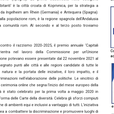
tanti' è la città croata di Koprivnica, per la strategia a
ta da Ingelheim am Rhein (Germania) e Antequera (Spagna).
 alla popolazione rom, è la regione spagnola dell'Andalusia
ella comunità rom. Al secondo e al terzo posto troviamo
 contro il razzismo 2020-2025, il premio annuale 'Capitali
Co
' rientra nel lavoro della Commissione per un'Unione
ac
dizione potevano essere presentate dal 22 novembre 2021 al
gnato punti alle città e alle regioni candidate di tutte le
 natura e la portata delle iniziative, il loro impatto, e il
inazioni nell'elaborazione delle politiche. Le vincitrici di
cerimonia online che segna l'inizio del mese europeo della
ità è stato celebrato per la prima volta a maggio 2020 in
rma delle Carte della diversità. Celebra gli sforzi compiuti
 di ambienti equi e inclusivi a vantaggio di tutti. L'iniziativa
e
ea a combattere la discriminazione e promuovere luoghi di