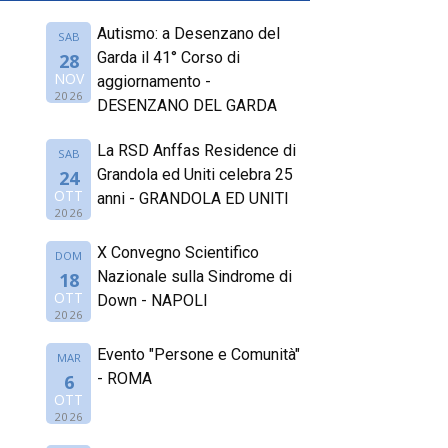
Autismo: a Desenzano del
SAB
Garda il 41° Corso di
28
NOV
aggiornamento -
2026
DESENZANO DEL GARDA
La RSD Anffas Residence di
SAB
Grandola ed Uniti celebra 25
24
OTT
anni - GRANDOLA ED UNITI
2026
X Convegno Scientifico
DOM
Nazionale sulla Sindrome di
18
OTT
Down - NAPOLI
2026
Evento "Persone e Comunità"
MAR
- ROMA
6
OTT
2026