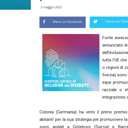
3 maggio 2022
Tweet on Twit
Share on Facebook
Fonte www.sup
annunciato le
dell'inclusion
tutta l'UE che
o regioni di 
Svezia) sono 
eque promuove
razziale o et
integrazione 
Colonia (Germania) ha vinto il primo premio 
abitanti' per la sua strategia per promuovere la
sono andati a Göteborg (Svezia) e Barcel