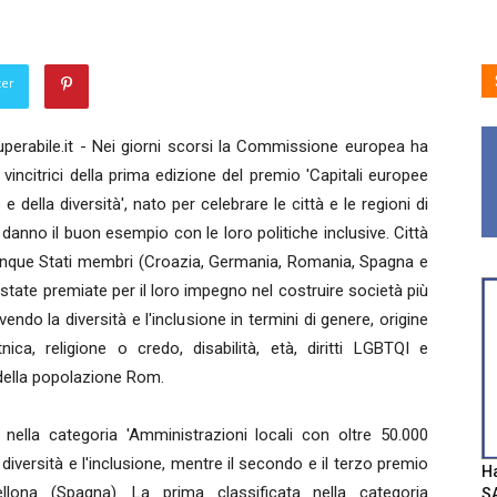
ter
erabile.it - Nei giorni scorsi la Commissione europea ha
 vincitrici della prima edizione del premio 'Capitali europee
e e della diversità', nato per celebrare le città e le regioni di
 danno il buon esempio con le loro politiche inclusive. Città
cinque Stati membri (Croazia, Germania, Romania, Spagna e
state premiate per il loro impegno nel costruire società più
ndo la diversità e l'inclusione in termini di genere, origine
nica, religione o credo, disabilità, età, diritti LGBTQI e
della popolazione Rom.
nella categoria 'Amministrazioni locali con oltre 50.000
 diversità e l'inclusione, mentre il secondo e il terzo premio
Ha
lona (Spagna). La prima classificata nella categoria
SA