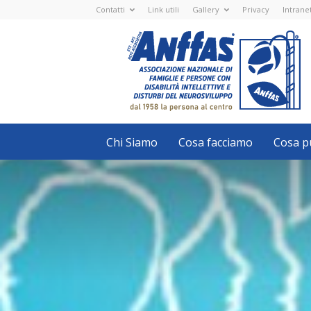
Contatti
Link utili
Gallery
Privacy
Intrane
Anffas
Nazionale
ETS
-
APS
-
Associazione
Nazionale
di
Famiglie
e
Persone
con
Chi Siamo
Cosa facciamo
Cosa pu
disabilità
intellettive
e
disturbi
del
neurosviluppo