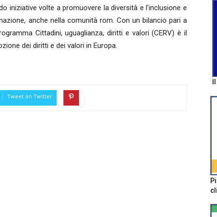
do iniziative volte a promuovere la diversità e l'inclusione e
minazione, anche nella comunità rom. Con un bilancio pari a
programma Cittadini, uguaglianza, diritti e valori (CERV) è il
one dei diritti e dei valori in Europa.
I
Tweet on Twitter
Pi
cl