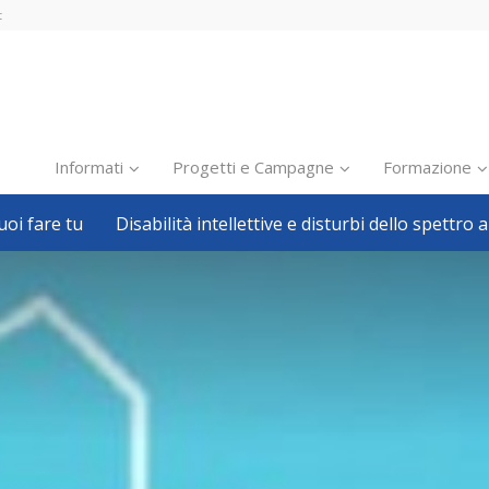
t
Informati
Progetti e Campagne
Formazione
oi fare tu
Disabilità intellettive e disturbi dello spettro a
Inclusione scolastica
Inclusione lavorativa
Notizie dalla FISH
Politiche sociali
Sport
Pillole
Formazione
Avvisi, bandi
Ricerca e Scienza
Welfare locale