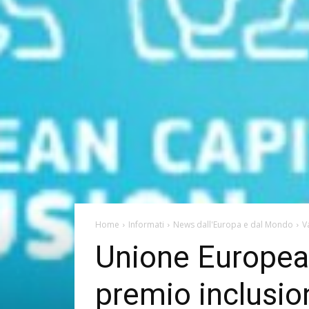
Home
Informati
News dall'Europa e dal Mondo
V
Unione Europea, 
premio inclusion