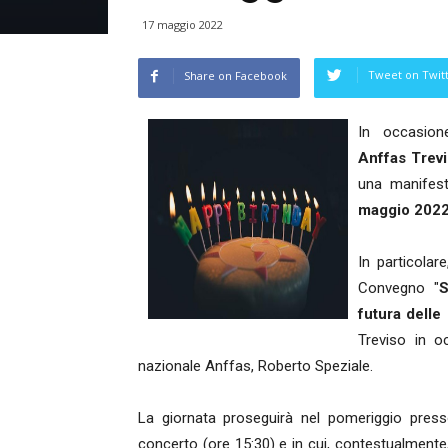
17 maggio 2022
Tweet on Twit
Share on Facebook
In occasio
Anffas Trev
una manifest
maggio 2022
In particolar
Convegno "
S
futura delle
Treviso in o
nazionale Anffas, Roberto Speziale.
La giornata proseguirà nel pomeriggio press
concerto (ore 15:30) e in cui, contestualmente,