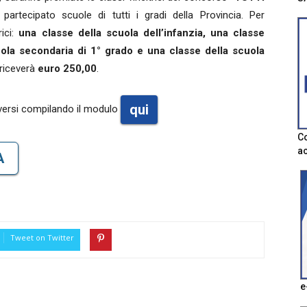
partecipato scuole di tutti i gradi della Provincia. Per
ici:
una classe della scuola dell’infanzia, una classe
uola secondaria di 1° grado e una classe della scuola
 riceverà
euro 250,00
.
qui
iversi compilando il modulo
Co
ac
A
Tweet on Twitter
e