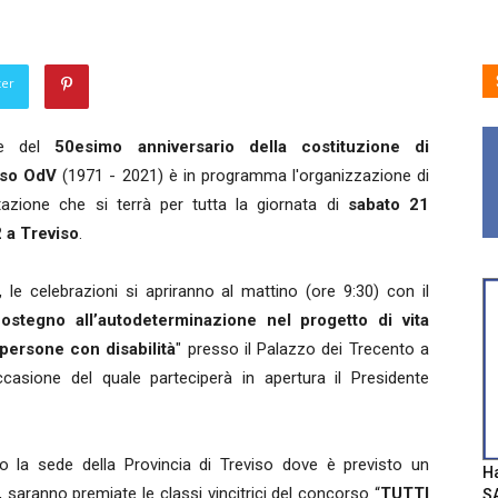
ter
ne del
50esimo anniversario della costituzione di
iso OdV
(1971 - 2021) è in programma l'organizzazione di
azione che si terrà per tutta la giornata di
sabato 21
 a Treviso
.
e, le celebrazioni si apriranno al mattino (ore 9:30) con il
ostegno all’autodeterminazione nel progetto di vita
 persone con disabilità
" presso il Palazzo dei Trecento a
ccasione del quale parteciperà in apertura il Presidente
o la sede della Provincia di Treviso dove è previsto un
Ha
 saranno premiate le classi vincitrici del concorso “
TUTTI
SA