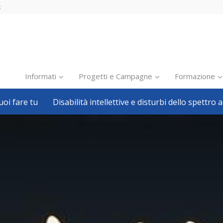
t
Informati
Progetti e Campagne
Formazione
oi fare tu
Disabilità intellettive e disturbi dello spettro a
Inclusione scolastica
Inclusione lavorativa
Notizie dalla FISH
Politiche sociali
Sport
Pillole
Formazione
Avvisi, bandi
Ricerca e Scienza
Welfare locale