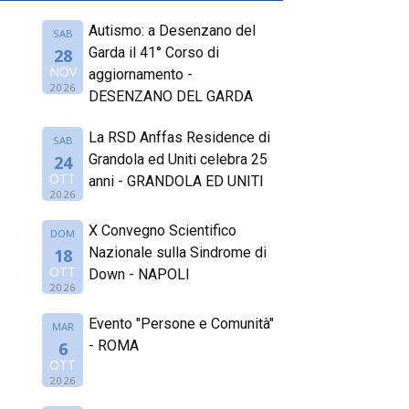
Autismo: a Desenzano del
SAB
Garda il 41° Corso di
28
NOV
aggiornamento -
2026
DESENZANO DEL GARDA
La RSD Anffas Residence di
SAB
Grandola ed Uniti celebra 25
24
OTT
anni - GRANDOLA ED UNITI
2026
X Convegno Scientifico
DOM
Nazionale sulla Sindrome di
18
OTT
Down - NAPOLI
2026
Evento "Persone e Comunità"
MAR
- ROMA
6
OTT
2026