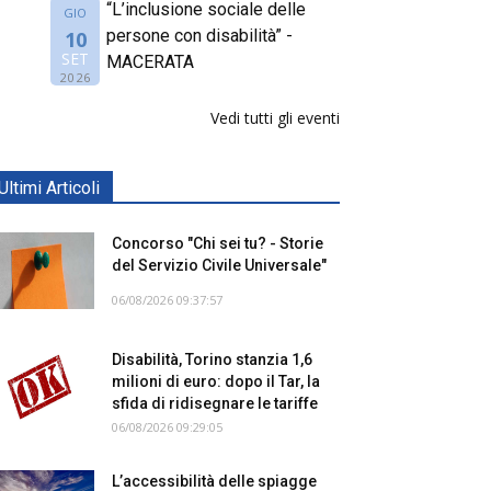
“L’inclusione sociale delle
GIO
persone con disabilità” -
10
SET
MACERATA
2026
Vedi tutti gli eventi
Ultimi Articoli
Concorso "Chi sei tu? - Storie
del Servizio Civile Universale"
06/08/2026 09:37:57
Disabilità, Torino stanzia 1,6
milioni di euro: dopo il Tar, la
sfida di ridisegnare le tariffe
06/08/2026 09:29:05
L’accessibilità delle spiagge