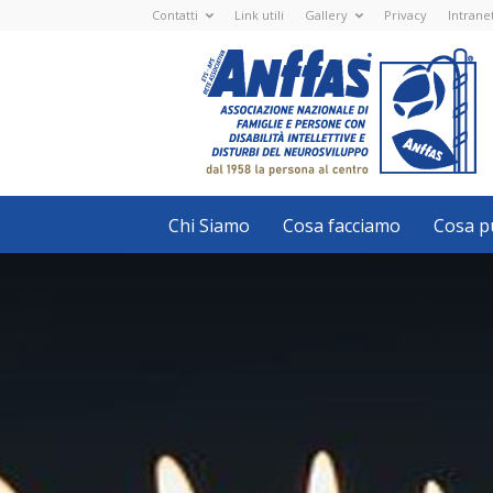
Contatti
Link utili
Gallery
Privacy
Intrane
Anffas
Nazionale
ETS
-
APS
-
Associazione
Nazionale
di
Famiglie
e
Persone
con
Chi Siamo
Cosa facciamo
Cosa pu
disabilità
intellettive
e
disturbi
del
neurosviluppo