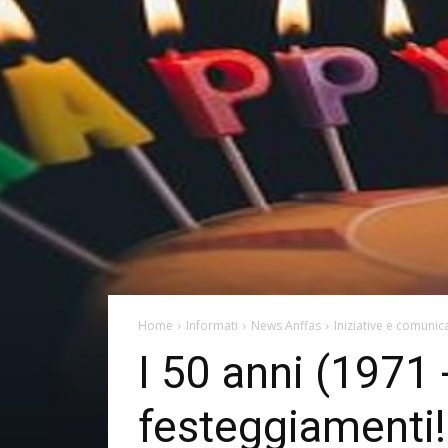
Home
Informati
News Anffas
Iniziative e comunica
I 50 anni (1971 -
festeggiamenti!