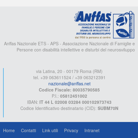
A
Anffas Nazionale ETS - APS - Associazione Nazionale di Famiglie e
Persone con disabilità intellettive e disturbi del neurosviluppo
via Latina, 20 - 00179 Roma (RM)
tel. +39 063611524 / +39 063212391
nazionale@anffas.net
Codice Fiscale: 80035790585
P.I.:
05812451002
IBAN:
IT 44 L 02008 03284 000102973743
Codice Identificativo destinatario (CID):
SUBM70N
Home
Contatti
Link utili
Privacy
Intranet