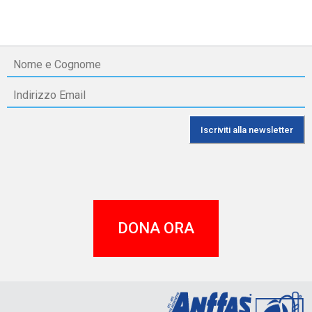
DONA ORA
A