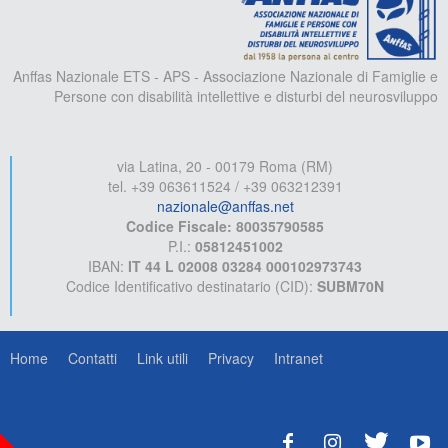
Anffas Nazionale ETS - APS - Associazione Nazionale di Famiglie e
Persone con disabilità intellettive e disturbi del neurosviluppo
via Latina, 20 - 00179 Roma (RM)
tel. +39 063611524 / +39 063212391
nazionale@anffas.net
Codice Fiscale: 80035790585
P.I.:
05812451002
IBAN:
IT 44 L 02008 03284 000102973743
Codice Identificativo destinatario (CID):
SUBM70N
Home
Contatti
Link utili
Privacy
Intranet