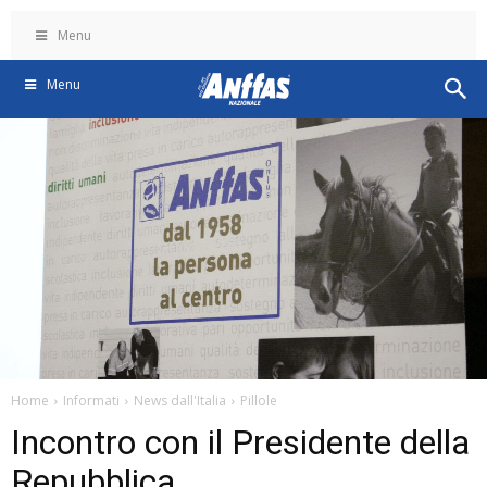
Menu
Menu
Home
Informati
News dall'Italia
Pillole
Incontro con il Presidente della
Repubblica