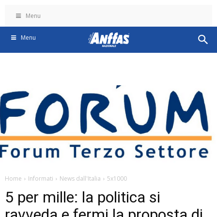
Menu
Menu
Home
Informati
News dall'Italia
5x1000
5 per mille: la politica si
ravveda e fermi la proposta di