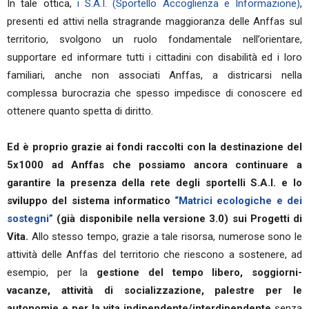
In tale ottica,
i S.A.I. (Sportello Accoglienza e Informazione)
,
presenti ed attivi nella stragrande maggioranza delle Anffas sul
territorio, svolgono un ruolo fondamentale nell’orientare,
supportare ed informare tutti i cittadini con disabilità ed i loro
familiari, anche non associati Anffas, a districarsi nella
complessa burocrazia che spesso impedisce di conoscere ed
ottenere quanto spetta di diritto.
Ed è proprio grazie ai fondi raccolti con la destinazione del
5x1000 ad Anffas che possiamo ancora continuare a
garantire la presenza della rete degli sportelli S.A.I. e lo
sviluppo del sistema informatico
“
Matrici ecologiche e dei
sostegni
”
(già disponibile nella versione 3.0) sui Progetti di
Vita.
Allo stesso tempo, grazie a tale risorsa, numerose sono le
attività delle Anffas del territorio che riescono a sostenere, ad
esempio, per la
gestione del tempo libero, soggiorni-
vacanze, attività di socializzazione, palestre per le
autonomie e per la vita indipendente/interdipendente
senza