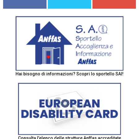
Hai bisogno di informazioni? Scopri lo sportello SAI!
Consulta l'elenco delle strutture Anffas accreditate