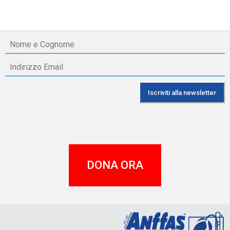
DONA ORA
A