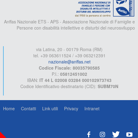
Anffas Nazionale ETS - APS - Associazione Nazionale di Famiglie e
Persone con disabilità intellettive e disturbi del neurosviluppo
via Latina, 20 - 00179 Roma (RM)
tel. +39 063611524 / +39 063212391
nazionale@anffas.net
Codice Fiscale: 80035790585
P.I.:
05812451002
IBAN:
IT 44 L 02008 03284 000102973743
Codice Identificativo destinatario (CID):
SUBM70N
Home
Contatti
Link utili
Privacy
Intranet