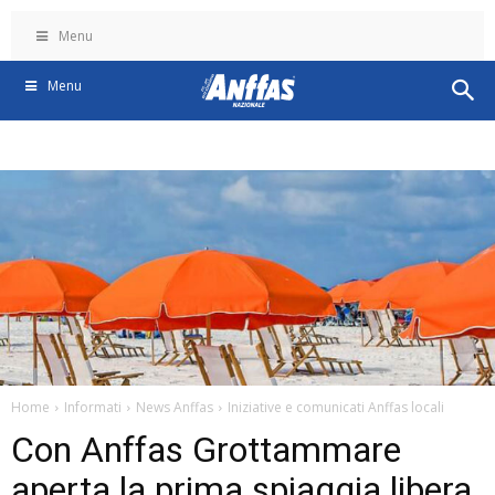
Menu
Menu
Home
Informati
News Anffas
Iniziative e comunicati Anffas locali
Con Anffas Grottammare
aperta la prima spiaggia libera