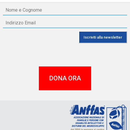
DONA ORA
A