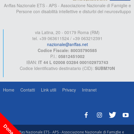
Anffas Nazionale ETS - APS - Associazione Nazionale di Famiglie e
Persone con disabilità intellettive e disturbi del neurosviluppo
via Latina, 20 - 00179 Roma (RM)
tel. +39 063611524 / +39 063212391
nazionale@anffas.net
Codice Fiscale: 80035790585
P.I.:
05812451002
IBAN:
IT 44 L 02008 03284 000102973743
Codice Identificativo destinatario (CID):
SUBM70N
Home
Contatti
Link utili
Privacy
Intranet
Dona ora!
© Anffas Nazionale ETS - APS - Associazione Nazionale di Famiglie e