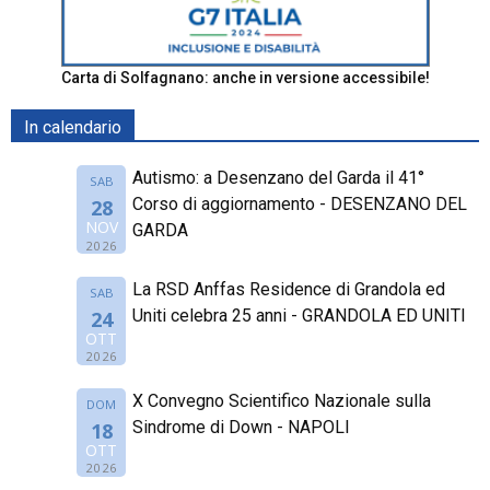
Carta di Solfagnano: anche in versione accessibile!
In calendario
Autismo: a Desenzano del Garda il 41°
SAB
Corso di aggiornamento - DESENZANO DEL
28
NOV
GARDA
2026
La RSD Anffas Residence di Grandola ed
SAB
Uniti celebra 25 anni - GRANDOLA ED UNITI
24
OTT
2026
X Convegno Scientifico Nazionale sulla
DOM
Sindrome di Down - NAPOLI
18
OTT
2026