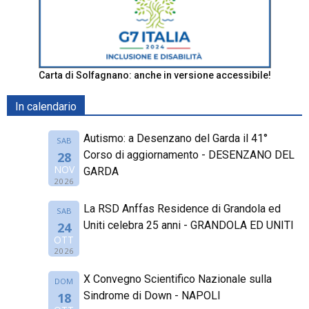
Carta di Solfagnano: anche in versione accessibile!
In calendario
Autismo: a Desenzano del Garda il 41°
SAB
Corso di aggiornamento - DESENZANO DEL
28
NOV
GARDA
2026
La RSD Anffas Residence di Grandola ed
SAB
Uniti celebra 25 anni - GRANDOLA ED UNITI
24
OTT
2026
X Convegno Scientifico Nazionale sulla
DOM
Sindrome di Down - NAPOLI
18