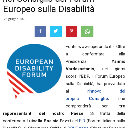
Europeo sulla Disabilità
28 giugno 2022
Fonte www.superando.it - Oltre
a confermare alla
Presidenza
Yannis
Vardakastanis
, nei giorni
scorsi l’
EDF
, il Forum Europeo
sulla Disabilità, ha provveduto
al
rinnovo del
proprio
Consiglio
, che
comprenderà ben
tre
rappresentanti del nostro Paese
. Si tratta della
confermata
Luisella Bosisio Fazzi
del
FID
(Forum Italiano sulla