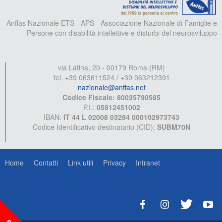
Anffas Nazionale ETS - APS - Associazione Nazionale di Famiglie e
Persone con disabilità intellettive e disturbi del neurosviluppo
via Latina, 20 - 00179 Roma (RM)
tel. +39 063611524 / +39 063212391
nazionale@anffas.net
Codice Fiscale: 80035790585
P.I.:
05812451002
IBAN:
IT 44 L 02008 03284 000102973743
Codice Identificativo destinatario (CID):
SUBM70N
Home
Contatti
Link utili
Privacy
Intranet