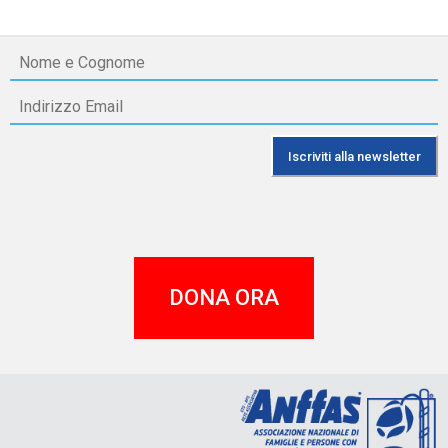
DONA ORA
A