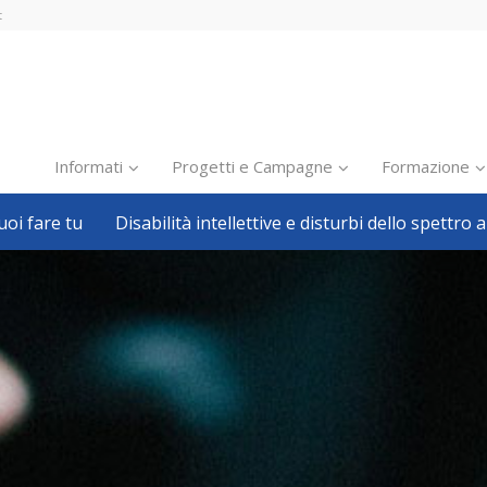
t
Informati
Progetti e Campagne
Formazione
oi fare tu
Disabilità intellettive e disturbi dello spettro a
Inclusione scolastica
Inclusione lavorativa
Notizie dalla FISH
Politiche sociali
Sport
Pillole
Formazione
Avvisi, bandi
Ricerca e Scienza
Welfare locale