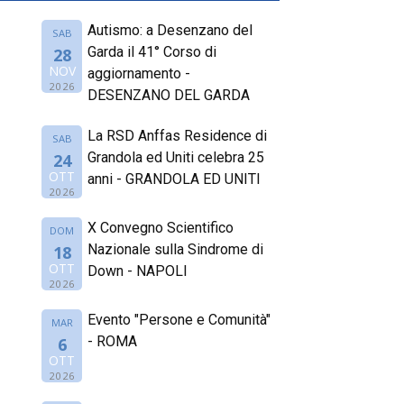
Autismo: a Desenzano del
SAB
Garda il 41° Corso di
28
NOV
aggiornamento -
2026
DESENZANO DEL GARDA
La RSD Anffas Residence di
SAB
Grandola ed Uniti celebra 25
24
OTT
anni - GRANDOLA ED UNITI
2026
X Convegno Scientifico
DOM
Nazionale sulla Sindrome di
18
OTT
Down - NAPOLI
2026
Evento "Persone e Comunità"
MAR
- ROMA
6
OTT
2026