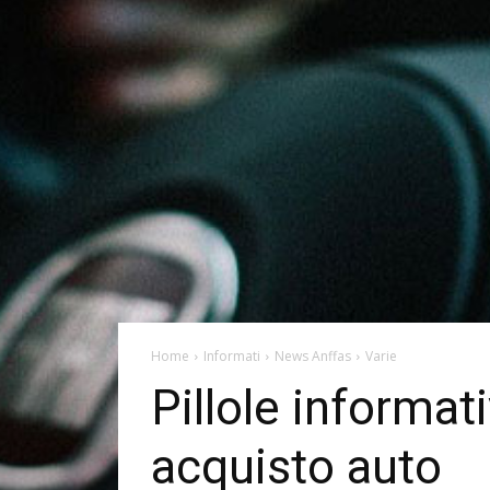
Home
Informati
News Anffas
Varie
Pillole informat
acquisto auto