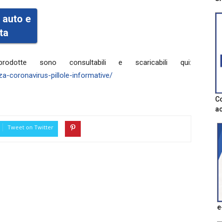
 auto e
ta
odotte sono consultabili e scaricabili qui:
-coronavirus-pillole-informative/
Co
ac
Tweet on Twitter
e