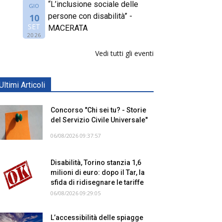
“L’inclusione sociale delle
GIO
persone con disabilità” -
10
SET
MACERATA
2026
Vedi tutti gli eventi
Ultimi Articoli
Concorso "Chi sei tu? - Storie
del Servizio Civile Universale"
06/08/2026 09:37:57
Disabilità, Torino stanzia 1,6
milioni di euro: dopo il Tar, la
sfida di ridisegnare le tariffe
06/08/2026 09:29:05
L’accessibilità delle spiagge