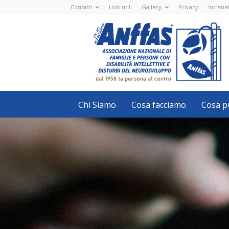
Contatti
Link utili
Gallery
Privacy
Intrane
Anffas
Nazionale
ETS
-
APS
-
Associazione
Nazionale
di
Famiglie
e
Persone
con
Chi Siamo
Cosa facciamo
Cosa pu
disabilità
intellettive
e
disturbi
del
neurosviluppo