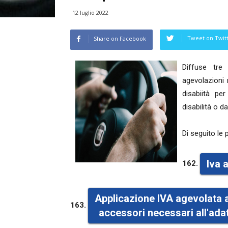
12 luglio 2022
Tweet on Twit
Share on Facebook
Diffuse tre 
agevolazioni 
disabiità pe
disabilità o da
Di seguito le p
Iva 
162.
Applicazione IVA agevolata 
163.
accessori necessari all'ad