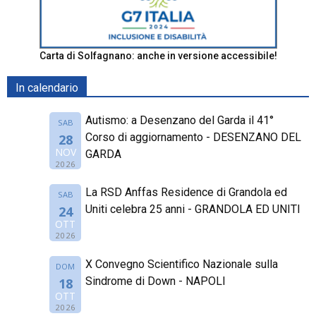
Carta di Solfagnano: anche in versione accessibile!
In calendario
Autismo: a Desenzano del Garda il 41°
SAB
Corso di aggiornamento - DESENZANO DEL
28
NOV
GARDA
2026
La RSD Anffas Residence di Grandola ed
SAB
Uniti celebra 25 anni - GRANDOLA ED UNITI
24
OTT
2026
X Convegno Scientifico Nazionale sulla
DOM
Sindrome di Down - NAPOLI
18
OTT
2026