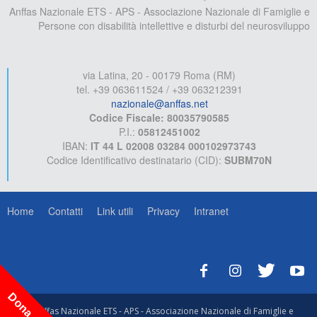
Anffas Nazionale ETS - APS - Associazione Nazionale di Famiglie e
Persone con disabilità intellettive e disturbi del neurosviluppo
via Latina, 20 - 00179 Roma (RM)
tel. +39 063611524 / +39 063212391
nazionale@anffas.net
Codice Fiscale: 80035790585
P.I.:
05812451002
IBAN:
IT 44 L 02008 03284 000102973743
Codice Identificativo destinatario (CID):
SUBM70N
Home
Contatti
Link utili
Privacy
Intranet
Dona ora!
© Anffas Nazionale ETS - APS - Associazione Nazionale di Famiglie e