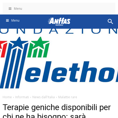
Menu
Menu
Home
Informati
News dall'Italia
Malattie rare
Terapie geniche disponibili per
chi ne ha bisogno: sarà