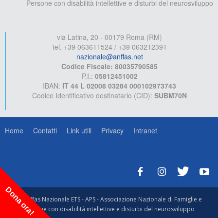
Persone con disabilità intellettive e disturbi del neurosviluppo
via Latina, 20 - 00179 Roma (RM)
tel. +39 063611524 / +39 063212391
nazionale@anffas.net
Codice Fiscale: 80035790585
P.I.:
05812451002
IBAN:
IT 44 L 02008 03284 000102973743
Codice Identificativo destinatario (CID):
SUBM70N
Home
Contatti
Link utili
Privacy
Intranet
Dona ora!
© Anffas Nazionale ETS - APS - Associazione Nazionale di Famiglie e
Persone con disabilità intellettive e disturbi del neurosviluppo