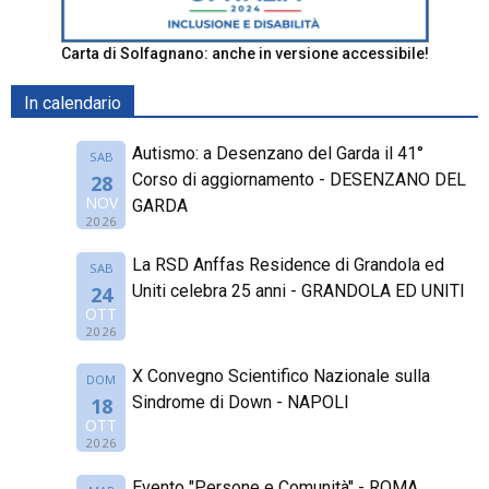
Carta di Solfagnano: anche in versione accessibile!
In calendario
Autismo: a Desenzano del Garda il 41°
SAB
Corso di aggiornamento - DESENZANO DEL
28
NOV
GARDA
2026
La RSD Anffas Residence di Grandola ed
SAB
Uniti celebra 25 anni - GRANDOLA ED UNITI
24
OTT
2026
X Convegno Scientifico Nazionale sulla
DOM
Sindrome di Down - NAPOLI
18
OTT
2026
Evento "Persone e Comunità" - ROMA