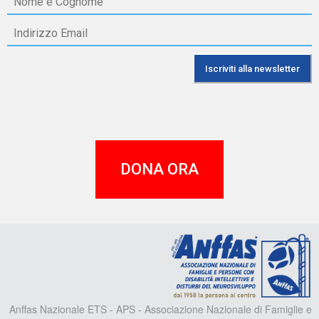
DONA ORA
A
Anffas Nazionale ETS - APS - Associazione Nazionale di Famiglie e