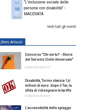
“L’inclusione sociale delle
GIO
persone con disabilità” -
10
SET
MACERATA
2026
Vedi tutti gli eventi
Ultimi Articoli
Concorso "Chi sei tu? - Storie
del Servizio Civile Universale"
06/08/2026 09:37:57
Disabilità, Torino stanzia 1,6
milioni di euro: dopo il Tar, la
sfida di ridisegnare le tariffe
06/08/2026 09:29:05
L’accessibilità delle spiagge