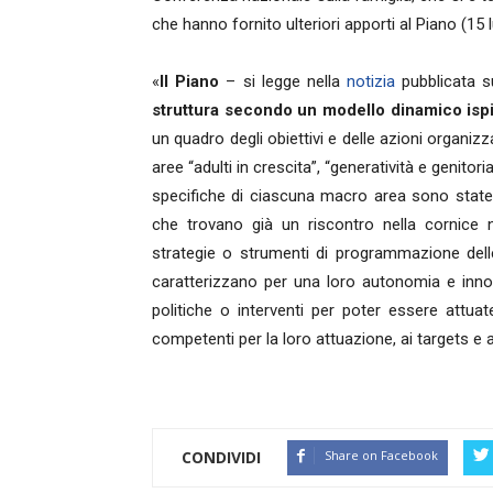
che hanno fornito ulteriori apporti al Piano (15
«
Il Piano
– si legge nella
notizia
pubblicata su
struttura secondo un modello dinamico ispira
un quadro degli obiettivi e delle azioni organi
aree “adulti in crescita”, “generatività e genitori
specifiche di ciascuna macro area sono state p
che trovano già un riscontro nella cornice no
strategie o strumenti di programmazione dell
caratterizzano per una loro autonomia e inno
politiche o interventi per poter essere attuat
competenti per la loro attuazione, ai targets e al
CONDIVIDI
Share on Facebook