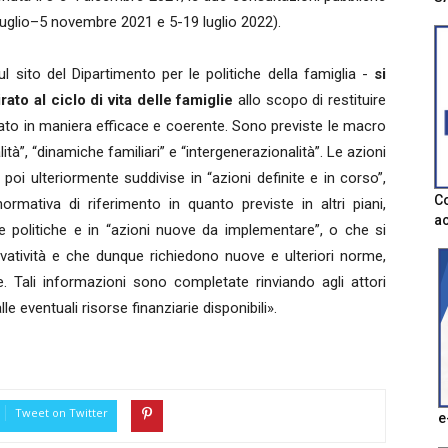
 luglio–5 novembre 2021 e 5-19 luglio 2022).
l sito del Dipartimento per le politiche della famiglia -
si
to al ciclo di vita delle famiglie
allo scopo di restituire
zzato in maniera efficace e coerente. Sono previste le macro
alità”, “dinamiche familiari” e “intergenerazionalità”. Le azioni
oi ulteriormente suddivise in “azioni definite e in corso”,
Co
rmativa di riferimento in quanto previste in altri piani,
ac
e politiche e in “azioni nuove da implementare”, o che si
vatività e che dunque richiedono nuove e ulteriori norme,
e. Tali informazioni sono completate rinviando agli attori
le eventuali risorse finanziarie disponibili».
Tweet on Twitter
e