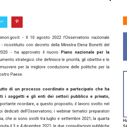
ter
nori.gov.it - Il 10 agosto 2022 l’Osservatorio nazionale
a - ricostituito con decreto della Ministra Elena Bonetti del
2020 - ha approvato il nuovo
Piano nazionale per la
umento strategico che definisce le priorità, gli obiettivi e le
muovere per la migliore conduzione delle politiche per la
nostro Paese.
rutto di un processo coordinato e partecipato che ha
ti i soggetti e gli enti dei settori pubblico e privato,
mportante ricordare, a questo proposito, il lavoro svolto nel
i dedicati dell’Osservatorio; i webinar tematici preparatori
a, che si sono svolti tra luglio e settembre 2021; la quarta
Ha
enuta il 3 e 4 dicembre 2021; le due consultazioni pubbliche
SA