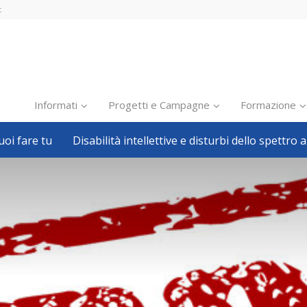
t
Informati
Progetti e Campagne
Formazione
oi fare tu
Disabilità intellettive e disturbi dello spettro a
Inclusione scolastica
Inclusione lavorativa
Notizie dalla FISH
Politiche sociali
Sport
Pillole
Formazione
Avvisi, bandi
Ricerca e Scienza
Welfare locale