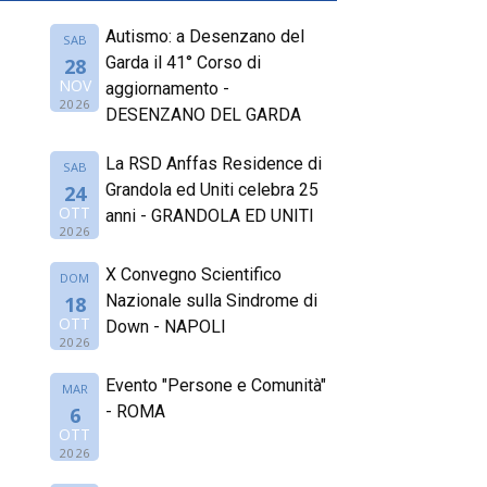
Autismo: a Desenzano del
SAB
Garda il 41° Corso di
28
NOV
aggiornamento -
2026
DESENZANO DEL GARDA
La RSD Anffas Residence di
SAB
Grandola ed Uniti celebra 25
24
OTT
anni - GRANDOLA ED UNITI
2026
X Convegno Scientifico
DOM
Nazionale sulla Sindrome di
18
OTT
Down - NAPOLI
2026
Evento "Persone e Comunità"
MAR
- ROMA
6
OTT
2026