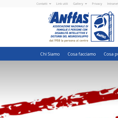
Contatti
Link utili
Gallery
Privacy
Intrane
Anffas
Nazionale
ETS
-
APS
-
Associazione
Nazionale
di
Famiglie
e
Persone
con
Chi Siamo
Cosa facciamo
Cosa pu
disabilità
intellettive
e
disturbi
del
neurosviluppo