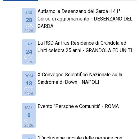
Autismo: a Desenzano del Garda il 41°
SAB
Corso di aggiornamento - DESENZANO DEL
28
NOV
GARDA
2026
La RSD Anffas Residence di Grandola ed
SAB
Uniti celebra 25 anni - GRANDOLA ED UNITI
24
OTT
2026
X Convegno Scientifico Nazionale sulla
DOM
Sindrome di Down - NAPOLI
18
OTT
2026
Evento "Persone e Comunità" - ROMA
MAR
6
OTT
2026
“L’inclusione sociale delle persone con
GIO