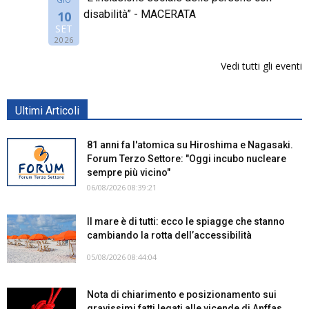
disabilità” - MACERATA
10
SET
2026
Vedi tutti gli eventi
Ultimi Articoli
81 anni fa l'atomica su Hiroshima e Nagasaki.
Forum Terzo Settore: "Oggi incubo nucleare
sempre più vicino"
06/08/2026 08:39:21
Il mare è di tutti: ecco le spiagge che stanno
cambiando la rotta dell’accessibilità
05/08/2026 08:44:04
Nota di chiarimento e posizionamento sui
gravissimi fatti legati alle vicende di Anffas