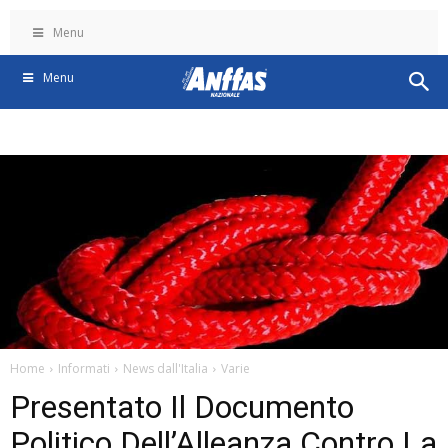
Menu
Menu
Home
Informati
News dall'Italia
Varie
Presentato Il Documento
Politico Dell’Alleanza Contro La