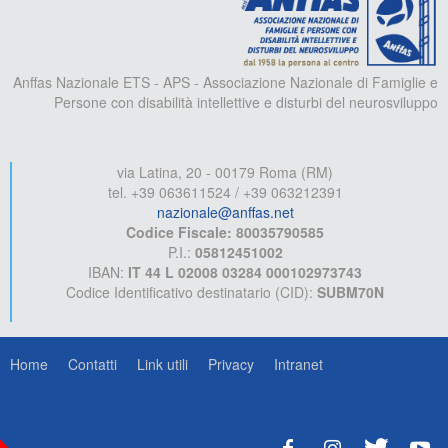
Anffas Nazionale ETS - APS - Associazione Nazionale di Famiglie e
Persone con disabilità intellettive e disturbi del neurosviluppo
via Latina, 20 - 00179 Roma (RM)
tel. +39 063611524 / +39 063212391
nazionale@anffas.net
Codice Fiscale: 80035790585
P.I.:
05812451002
IBAN:
IT 44 L 02008 03284 000102973743
Codice Identificativo destinatario (CID):
SUBM70N
Home
Contatti
Link utili
Privacy
Intranet