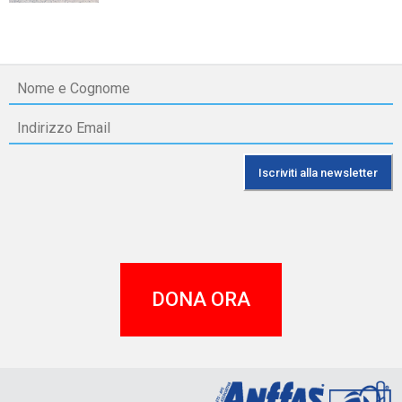
DONA ORA
A