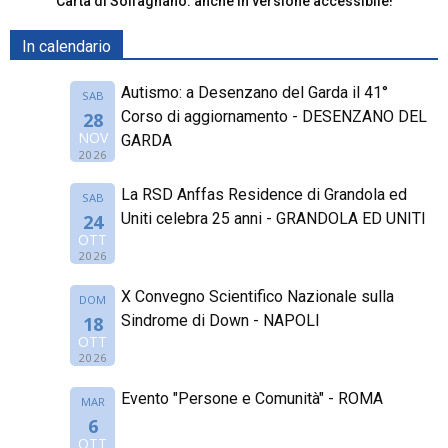
Carta di Solfagnano: anche in versione accessibile!
In calendario
Autismo: a Desenzano del Garda il 41°
SAB
Corso di aggiornamento - DESENZANO DEL
28
NOV
GARDA
2026
La RSD Anffas Residence di Grandola ed
SAB
Uniti celebra 25 anni - GRANDOLA ED UNITI
24
OTT
2026
X Convegno Scientifico Nazionale sulla
DOM
Sindrome di Down - NAPOLI
18
OTT
2026
Evento "Persone e Comunità" - ROMA
MAR
6
OTT