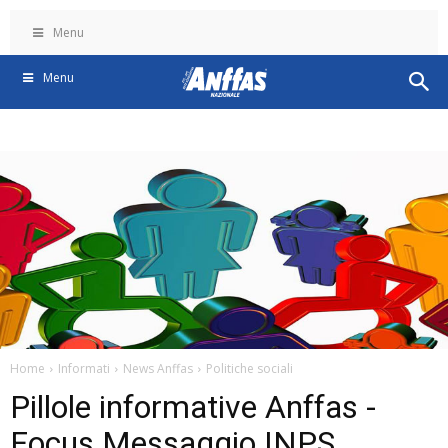
Menu
Menu
Home
Informati
News Anffas
Politiche sociali
Pillole informative Anffas -
Focus Messaggio INPS