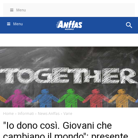
Menu
Menu
Home
Informati
News Anffas
Varie
"Io dono così. Giovani che
cambiano il mondo": presente