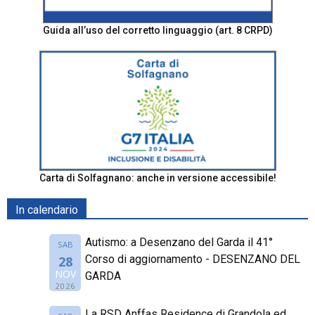
Guida all’uso del corretto linguaggio (art. 8 CRPD)
Carta di Solfagnano: anche in versione accessibile!
In calendario
Autismo: a Desenzano del Garda il 41°
SAB
Corso di aggiornamento - DESENZANO DEL
28
NOV
GARDA
2026
La RSD Anffas Residence di Grandola ed