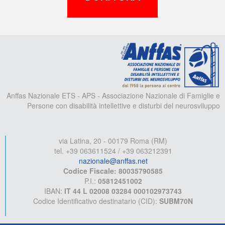
A
Anffas Nazionale ETS - APS - Associazione Nazionale di Famiglie e
Persone con disabilità intellettive e disturbi del neurosviluppo
via Latina, 20 - 00179 Roma (RM)
tel. +39 063611524 / +39 063212391
nazionale@anffas.net
Codice Fiscale: 80035790585
P.I.:
05812451002
IBAN:
IT 44 L 02008 03284 000102973743
Codice Identificativo destinatario (CID):
SUBM70N