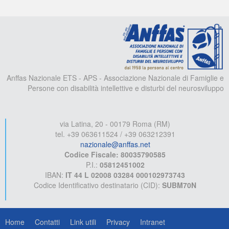
A
Anffas Nazionale ETS - APS - Associazione Nazionale di Famiglie e
Persone con disabilità intellettive e disturbi del neurosviluppo
via Latina, 20 - 00179 Roma (RM)
tel. +39 063611524 / +39 063212391
nazionale@anffas.net
Codice Fiscale: 80035790585
P.I.:
05812451002
IBAN:
IT 44 L 02008 03284 000102973743
Codice Identificativo destinatario (CID):
SUBM70N
Home
Contatti
Link utili
Privacy
Intranet