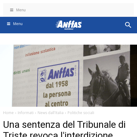
Menu
Menu
Home
Informati
News dall'Italia
Politiche sociali
Una sentenza del Tribunale di
Triste revoca l'interdizione