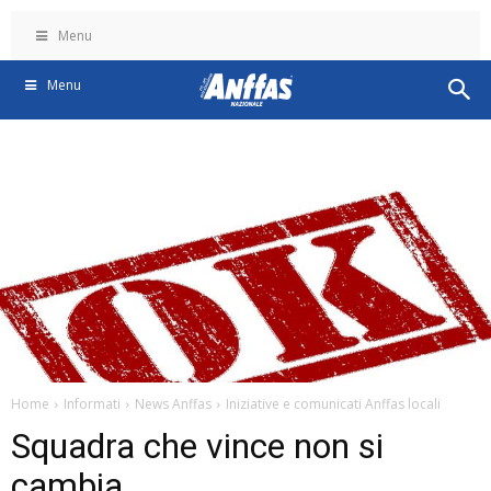
Menu
Menu
Home
Informati
News Anffas
Iniziative e comunicati Anffas locali
Squadra che vince non si
cambia