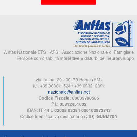
A
Anffas Nazionale ETS - APS - Associazione Nazionale di Famiglie e
Persone con disabilità intellettive e disturbi del neurosviluppo
via Latina, 20 - 00179 Roma (RM)
tel. +39 063611524 / +39 063212391
nazionale@anffas.net
Codice Fiscale: 80035790585
P.I.:
05812451002
IBAN:
IT 44 L 02008 03284 000102973743
Codice Identificativo destinatario (CID):
SUBM70N