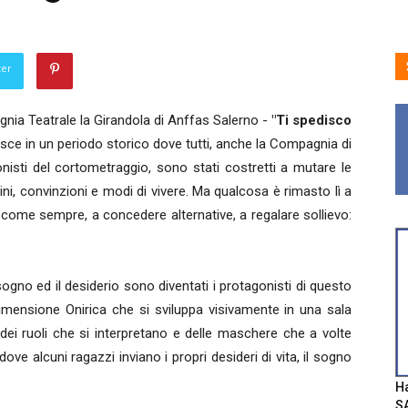
ter
ia Teatrale la Girandola di Anffas Salerno -
"Ti spedisco
ce in un periodo storico dove tutti, anche la Compagnia di
onisti del cortometraggio, sono stati costretti a mutare le
ini, convinzioni e modi di vivere. Ma qualcosa è rimasto lì a
, come sempre, a concedere alternative, a regalare sollievo:
sogno ed il desiderio sono diventati i protagonisti di questo
dimensione Onirica che si sviluppa visivamente in una sala
 dei ruoli che si interpretano e delle maschere che a volte
e alcuni ragazzi inviano i propri desideri di vita, il sogno
Ha
SA