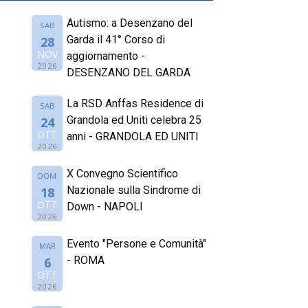
Autismo: a Desenzano del
SAB
Garda il 41° Corso di
28
NOV
aggiornamento -
2026
DESENZANO DEL GARDA
La RSD Anffas Residence di
SAB
Grandola ed Uniti celebra 25
24
OTT
anni - GRANDOLA ED UNITI
2026
X Convegno Scientifico
DOM
Nazionale sulla Sindrome di
18
OTT
Down - NAPOLI
2026
Evento "Persone e Comunità"
MAR
- ROMA
6
OTT
2026