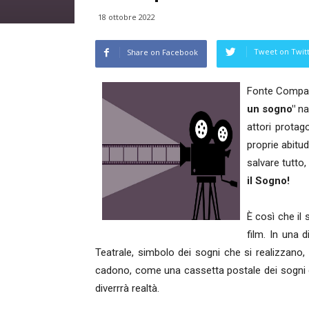
18 ottobre 2022
Tweet on Twit
Share on Facebook
Fonte Compagn
un sogno"
nas
attori protag
proprie abitud
salvare tutto
il Sogno!
È così che il 
film. In una 
Teatrale, simbolo dei sogni che si realizzano,
cadono, come una cassetta postale dei sogni dov
diverrrà realtà.