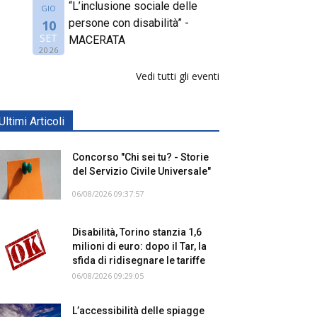
“L’inclusione sociale delle
GIO
persone con disabilità” -
10
SET
MACERATA
2026
Vedi tutti gli eventi
Ultimi Articoli
Concorso "Chi sei tu? - Storie
del Servizio Civile Universale"
06/08/2026 09:37:57
Disabilità, Torino stanzia 1,6
milioni di euro: dopo il Tar, la
sfida di ridisegnare le tariffe
06/08/2026 09:29:05
L’accessibilità delle spiagge