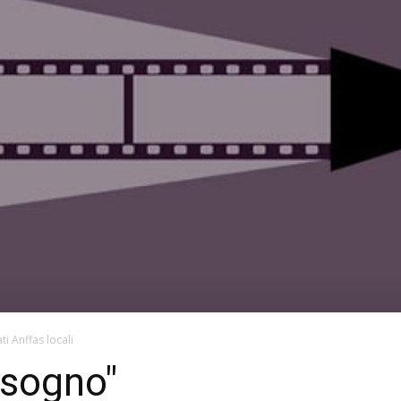
ti Anffas locali
 sogno"