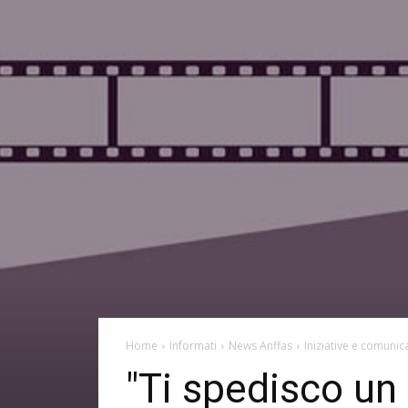
Home
Informati
News Anffas
Iniziative e comunica
"Ti spedisco un