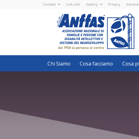
Contatti
Link utili
Gallery
Privacy
Intrane
Anffas
Nazionale
ETS
-
APS
-
Associazione
Nazionale
di
Famiglie
e
Persone
con
Chi Siamo
Cosa facciamo
Cosa pu
disabilità
intellettive
e
disturbi
del
neurosviluppo