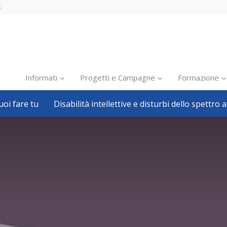
t
Informati
Progetti e Campagne
Formazione
oi fare tu
Disabilità intellettive e disturbi dello spettro a
Inclusione scolastica
Inclusione lavorativa
Notizie dalla FISH
Politiche sociali
Sport
Pillole
Formazione
Avvisi, bandi
Ricerca e Scienza
Welfare locale