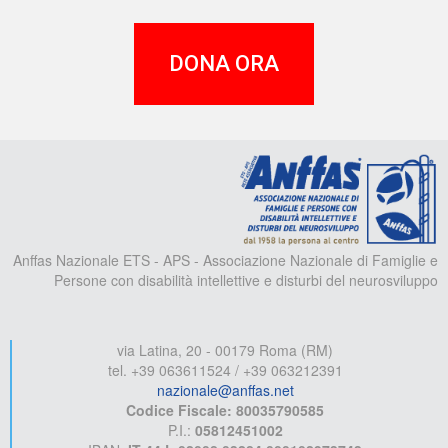
DONA ORA
A
Anffas Nazionale ETS - APS - Associazione Nazionale di Famiglie e
Persone con disabilità intellettive e disturbi del neurosviluppo
via Latina, 20 - 00179 Roma (RM)
tel. +39 063611524 / +39 063212391
nazionale@anffas.net
Codice Fiscale: 80035790585
P.I.:
05812451002