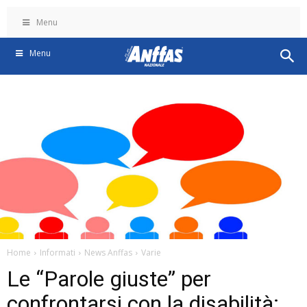
Menu
Menu
Home
Informati
News Anffas
Varie
Le “Parole giuste” per
confrontarsi con la disabilità: