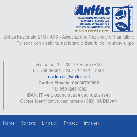
A
Anffas Nazionale ETS - APS - Associazione Nazionale di Famiglie e
Persone con disabilità intellettive e disturbi del neurosviluppo
via Latina, 20 - 00179 Roma (RM)
tel. +39 063611524 / +39 063212391
nazionale@anffas.net
Codice Fiscale: 80035790585
P.I.:
05812451002
IBAN:
IT 44 L 02008 03284 000102973743
Codice Identificativo destinatario (CID):
SUBM70N
Home
Contatti
Link utili
Privacy
Intranet