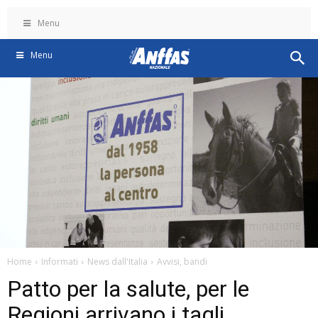
Menu
Menu
Home
Informati
News dall'Italia
Avvisi, bandi
Patto per la salute, per le
Regioni arrivano i tagli