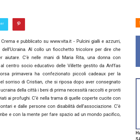
ter
Crema e pubblicato su www.vita.it - Pulcini gialli e azzurri,
 dell’Ucraina. Al collo un fiocchetto tricolore per dire che
 Per aiutare. C’è nelle mani di Maria Rita, una donna con
e al centro socio educativo delle Villette gestito da Anffas
orsa primavera ha confezionato piccoli cadeaux per la
el sorriso di Cristian, che si riposa dopo aver consegnato
ucraina della città i beni di prima necessità raccolti e pronti
iati ai profughi. C’è nella trama di quelle coperte cucite con
ontari e dalle persone con disabilità dell’associazione. C’è
gambe e con la mente per fare spazio ad un mondo pacifico,
Ha
SA