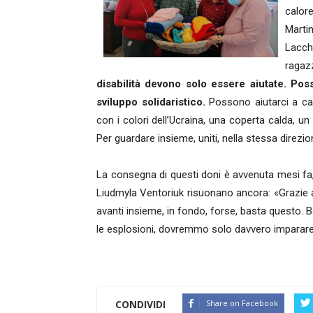
calo
Marti
Lacch
ragazz
disabilità devono solo essere aiutate. Poss
sviluppo solidaristico.
Possono aiutarci a ca
con i colori dell’Ucraina, una coperta calda,
Per guardare insieme, uniti, nella stessa direz
La consegna di questi doni è avvenuta mesi fa,
Liudmyla Ventoriuk risuonano ancora: «Grazie a 
avanti insieme, in fondo, forse, basta questo. Ba
le esplosioni, dovremmo solo davvero imparare a
CONDIVIDI
Share on Facebook