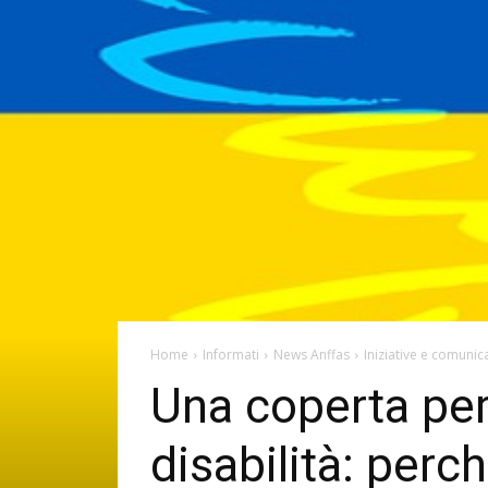
Home
Informati
News Anffas
Iniziative e comunica
Una coperta per 
disabilità: perch