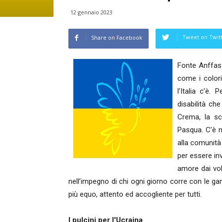
12 gennaio 2023
Tweet on Twit
Share on Facebook
Fonte Anffas 
come i colori
l’Italia c’è.
disabilità ch
Crema, la sc
Pasqua. C’è n
alla comunità 
per essere inv
amore dai vol
nell’impegno di chi ogni giorno corre con le 
più equo, attento ed accogliente per tutti.
I pulcini per l'Ucraina