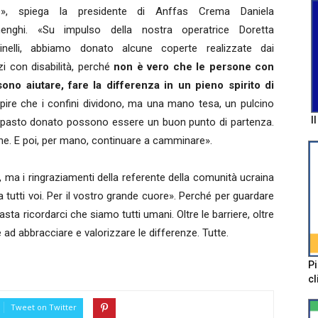
re», spiega la presidente di Anffas Crema Daniela
nenghi. «Su impulso della nostra operatrice Doretta
inelli, abbiamo donato alcune coperte realizzate dai
i con disabilità, perché
non è vero che le persone con
ono aiutare, fare la differenza in un pieno spirito di
pire che i confini dividono, ma una mano tesa, un pulcino
I
 un pasto donato possono essere un buon punto di partenza.
ione. E poi, per mano, continuare a camminare».
 ma i ringraziamenti della referente della comunità ucraina
tutti voi. Per il vostro grande cuore». Perché per guardare
sta ricordarci che siamo tutti umani. Oltre le barriere, oltre
d abbracciare e valorizzare le differenze. Tutte.
Pi
cl
Tweet on Twitter