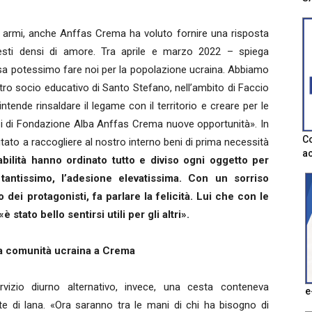
le armi, anche Anffas Crema ha voluto fornire una risposta
gesti densi di amore. Tra aprile e marzo 2022 – spiega
cosa potessimo fare noi per la popolazione ucraina. Abbiamo
ntro socio educativo di Santo Stefano, nell’ambito di Faccio
tende rinsaldare il legame con il territorio e creare per le
izi di Fondazione Alba Anffas Crema nuove opportunità». In
Co
utato a raccogliere al nostro interno beni di prima necessità
ac
bilità hanno ordinato tutto e diviso ogni oggetto per
 tantissimo, l’adesione elevatissima. Con un sorriso
 dei protagonisti, fa parlare la felicità. Lui che con le
stato bello sentirsi utili per gli altri».
la comunità ucraina a Crema
rvizio diurno alternativo, invece, una cesta conteneva
e
te di lana. «Ora saranno tra le mani di chi ha bisogno di