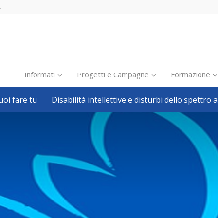
t
Informati
Progetti e Campagne
Formazione
oi fare tu
Disabilità intellettive e disturbi dello spettro a
Inclusione scolastica
Inclusione lavorativa
Notizie dalla FISH
Politiche sociali
Sport
Pillole
Formazione
Avvisi, bandi
Ricerca e Scienza
Welfare locale