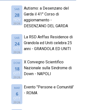
Autismo: a Desenzano del
SAB
Garda il 41° Corso di
28
NOV
aggiornamento -
2026
DESENZANO DEL GARDA
La RSD Anffas Residence di
SAB
Grandola ed Uniti celebra 25
24
OTT
anni - GRANDOLA ED UNITI
2026
X Convegno Scientifico
DOM
Nazionale sulla Sindrome di
18
OTT
Down - NAPOLI
2026
Evento "Persone e Comunità"
MAR
- ROMA
6
OTT
2026