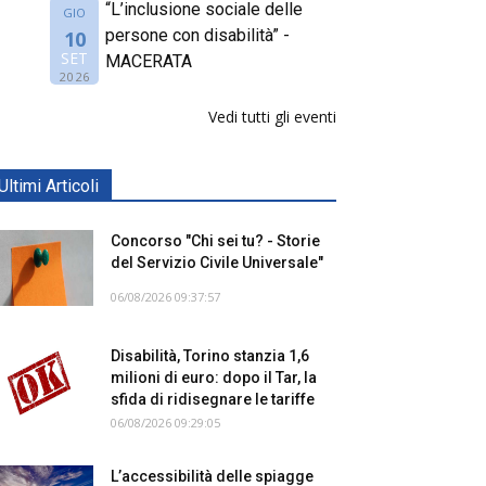
“L’inclusione sociale delle
GIO
persone con disabilità” -
10
SET
MACERATA
2026
Vedi tutti gli eventi
Ultimi Articoli
Concorso "Chi sei tu? - Storie
del Servizio Civile Universale"
06/08/2026 09:37:57
Disabilità, Torino stanzia 1,6
milioni di euro: dopo il Tar, la
sfida di ridisegnare le tariffe
06/08/2026 09:29:05
L’accessibilità delle spiagge