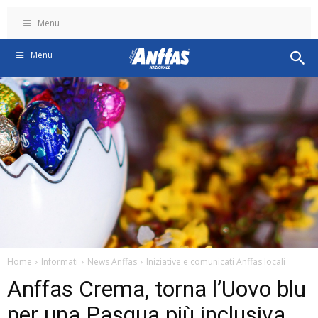
Menu
Menu
Home
Informati
News Anffas
Iniziative e comunicati Anffas locali
Anffas Crema, torna l’Uovo blu
per una Pasqua più inclusiva