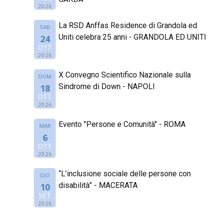
2026
La RSD Anffas Residence di Grandola ed
SAB
Uniti celebra 25 anni - GRANDOLA ED UNITI
24
OTT
2026
X Convegno Scientifico Nazionale sulla
DOM
Sindrome di Down - NAPOLI
18
OTT
2026
Evento "Persone e Comunità" - ROMA
MAR
6
OTT
2026
“L’inclusione sociale delle persone con
GIO
disabilità” - MACERATA
10
SET
2026