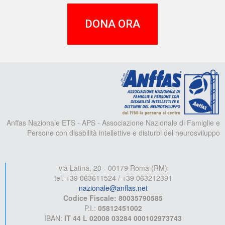
DONA ORA
A
Anffas Nazionale ETS - APS - Associazione Nazionale di Famiglie e
Persone con disabilità intellettive e disturbi del neurosviluppo
via Latina, 20 - 00179 Roma (RM)
tel. +39 063611524 / +39 063212391
nazionale@anffas.net
Codice Fiscale: 80035790585
P.I.:
05812451002
IBAN:
IT 44 L 02008 03284 000102973743